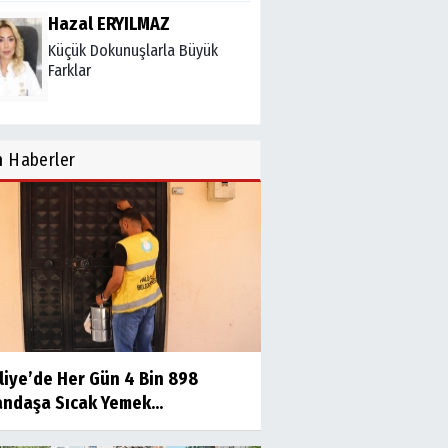
Hazal ERYILMAZ
Küçük Dokunuşlarla Büyük
Farklar
Halil Çini
n
Haberler
KİBİR!
Mehmet KOYUNCU
Yayın Hayatına Başlarken
Mehmet YILDIRIM
liye’de Her Gün 4 Bin 898
Şanlıurfa Şehir Hastanesi'nin
andaşa Sıcak Yemek...
Başhekimi Şanlıurfalı Olmalı