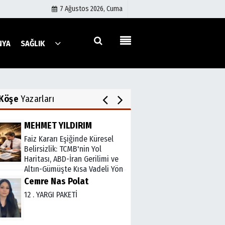
7 Ağustos 2026, Cuma
Mert YILDIRIM
Alt yapıya önem verilmeli
NYA
SAĞLIK
AV. MÜSLÜM YAVUZ
Künye
Savaşın Kazananı Olmaz,
Bedelini Herkes Öder
İletişim
Köşe
Yazarları
Çerez Politikası
Gizlilik İlkeleri
MEHMET YILDIRIM
Faiz Kararı Eşiğinde Küresel
Belirsizlik: TCMB'nin Yol
Haritası, ABD-İran Gerilimi ve
Altın-Gümüşte Kısa Vadeli Yön
şı
Cemre Nas Polat
12 . YARGI PAKETİ