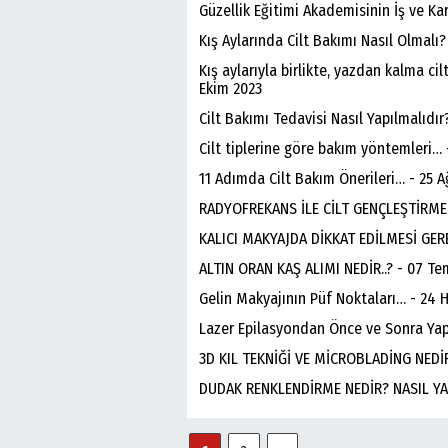
Güzellik Eğitimi Akademisinin İş ve Kar
Kış Aylarında Cilt Bakımı Nasıl Olmalı? 
Kış aylarıyla birlikte, yazdan kalma c
Ekim 2023
Cilt Bakımı Tedavisi Nasıl Yapılmalıdır
Cilt tiplerine göre bakım yöntemleri…
11 Adımda Cilt Bakım Önerileri… - 25 
RADYOFREKANS İLE CİLT GENÇLEŞTİRME 
KALICI MAKYAJDA DİKKAT EDİLMESİ GE
ALTIN ORAN KAŞ ALIMI NEDİR..? - 07 T
Gelin Makyajının Püf Noktaları… - 24 
Lazer Epilasyondan Önce ve Sonra Yap
3D KIL TEKNİĞİ VE MİCROBLADİNG NEDİR
DUDAK RENKLENDİRME NEDİR? NASIL YAP