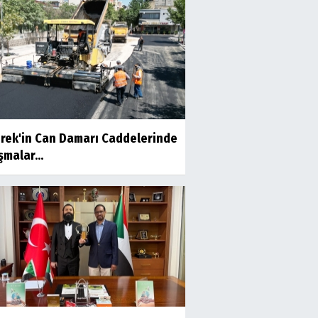
Hamit DERMAN
Gençler Yaz Kulübünde
Eğlenerek Öğreniyor
Mert YILDIRIM
Alt yapıya önem verilmeli
erek'in Can Damarı Caddelerinde
şmalar...
AV. MÜSLÜM YAVUZ
Savaşın Kazananı Olmaz,
Bedelini Herkes Öder