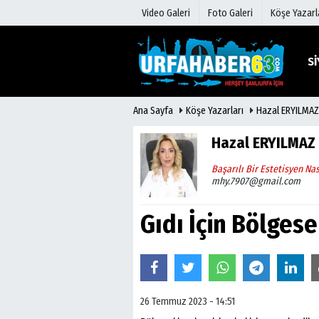
Video Galeri
Foto Galeri
Köşe Yazarl
Sİ
Ana Sayfa
Köşe Yazarları
Hazal ERYILMAZ
Üye Paneli
Hava Duru
Haber Arşivi
Gazete Man
Hazal ERYILMAZ
Gazete Arşivi
Anketler
Başarılı Bir Estetisyen Na
Günün Haberleri
Biyografile
mhy.7907@gmail.com
Gıdı İçin Bölgese
26 Temmuz 2023 - 14:51