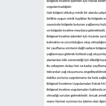
Bölgesel incelme işlemleri için merak edilen
uygulanmadığıdır.
Gıdı bölgesi oldukça minik bir alanda çal
birlikte uygun minik başlıklar ile bölgede 
sayesinde bölgede bulunan yağlanma hızla 
ve bölgede incelme meydana gelmektedir.
Bölgesel incelme işlemleri için insanlar a
kalmakta ve zorunluluğun olup olmadığını 
bir zayıflama yöntemi değil sadece bölges
yağlanmaya giderek kütlesel yağ oluşumları 
alanlardan kilo veremediği için dilediği kıy
Bu sebepten dolayı her ne kadar zayıflama
tekrardan yağ oluşumunu engelleyebilmek 
dakika yürüyüş uygulamanız da hızla yağları
Bölgesel İnceleme Uygulamaları Pahalı Mı
Bölgesel incelme uygulamaları hakkında en 
olmadığı soruları gelmektedir. Ancak amel
seans hizmet sunması bu işleme olan ilgiyi