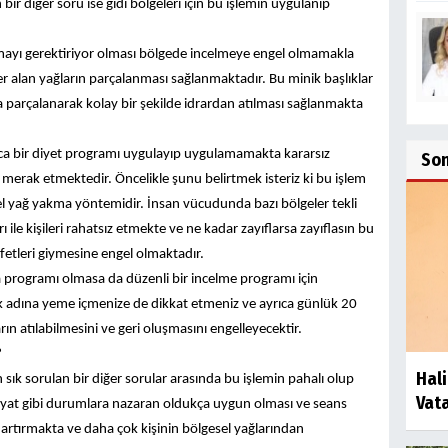
 bir diğer soru ise gıdı bölgeleri için bu işlemin uygulanıp
ışmayı gerektiriyor olması bölgede incelmeye engel olmamakla
yer alan yağların parçalanması sağlanmaktadır. Bu minik başlıklar
parçalanarak kolay bir şekilde idrardan atılması sağlanmakta
yrıca bir diyet programı uygulayıp uygulamamakta kararsız
So
merak etmektedir. Öncelikle şunu belirtmek isteriz ki bu işlem
el yağ yakma yöntemidir. İnsan vücudunda bazı bölgeler tekli
ile kişileri rahatsız etmekte ve ne kadar zayıflarsa zayıflasın bu
afetleri giymesine engel olmaktadır.
 programı olmasa da düzenli bir incelme programı için
adına yeme içmenize de dikkat etmeniz ve ayrıca günlük 20
n atılabilmesini ve geri oluşmasını engelleyecektir.
?
Hali
sık sorulan bir diğer sorular arasında bu işlemin pahalı olup
Vat
iyat gibi durumlara nazaran oldukça uygun olması ve seans
 artırmakta ve daha çok kişinin bölgesel yağlarından