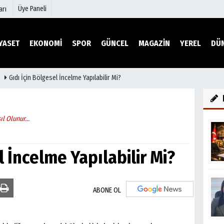
Üye Paneli
arı
YASET
EKONOMİ
SPOR
GÜNCEL
MAGAZİN
YEREL
DÜ
Gıdı İçin Bölgesel İncelme Yapılabilir Mi?
mu
Köşe Yazarları
şetleri
Video Galeri
Foto Galeri
sıl Olunur…
r
Etkinlikler
l İncelme Yapılabilir Mi?
Arayı
ABONE OL