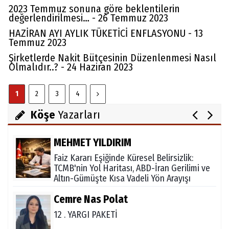
2023 Temmuz sonuna göre beklentilerin
değerlendirilmesi… - 26 Temmuz 2023
Mert YILDIRIM
HAZİRAN AYI AYLIK TÜKETİCİ ENFLASYONU - 13
Temmuz 2023
Alt yapıya önem verilmeli
Şirketlerde Nakit Bütçesinin Düzenlenmesi Nasıl
Olmalıdır..? - 24 Haziran 2023
AV. MÜSLÜM YAVUZ
1
2
3
4
Savaşın Kazananı Olmaz, Bedelini Herkes
Öder
Köşe
Yazarları
MEHMET YILDIRIM
Faiz Kararı Eşiğinde Küresel Belirsizlik:
TCMB'nin Yol Haritası, ABD-İran Gerilimi ve
Altın-Gümüşte Kısa Vadeli Yön Arayışı
Cemre Nas Polat
12 . YARGI PAKETİ