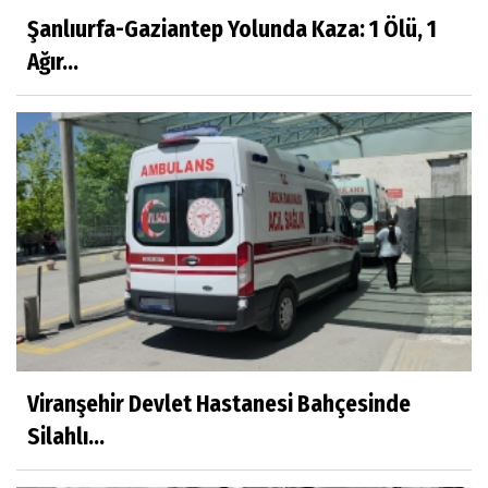
Şanlıurfa-Gaziantep Yolunda Kaza: 1 Ölü, 1
Hamit DERMAN
Ağır...
Gençler Yaz Kulübünde Eğlenerek Öğreniyor
Mert YILDIRIM
Alt yapıya önem verilmeli
AV. MÜSLÜM YAVUZ
Savaşın Kazananı Olmaz, Bedelini Herkes
Öder
Viranşehir Devlet Hastanesi Bahçesinde
Silahlı...