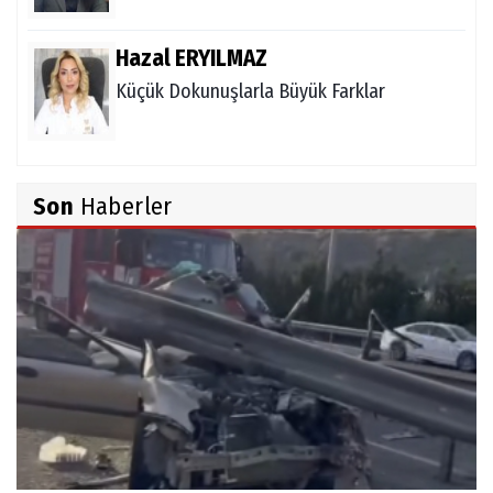
Hazal ERYILMAZ
Küçük Dokunuşlarla Büyük Farklar
Halil Çini
Son
Haberler
KİBİR!
Mehmet KOYUNCU
Yayın Hayatına Başlarken
Mehmet YILDIRIM
Şanlıurfa Şehir Hastanesi'nin Başhekimi
Şanlıurfalı Olmalı