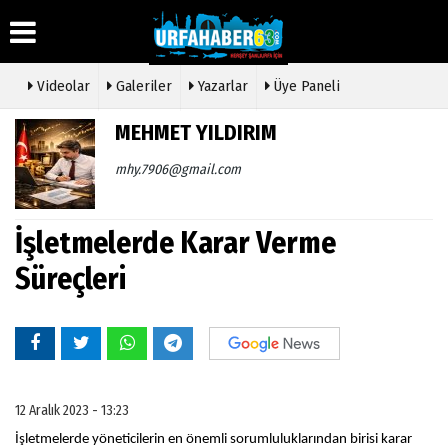
Videolar
Galeriler
Yazarlar
Üye Paneli
MEHMET YILDIRIM
Üye Paneli
Hava
Köşe
Künye
mhy.7906@gmail.com
Durumu
Yazarları
Haber
İletişim
Arşivi
Gazete
Video
Çerez
Manşetleri
Galeri
İşletmelerde Karar Verme
Gazete
Politikası
Arşivi
Anketler
Foto
Gizlilik
Süreçleri
Galeri
Günün
Biyografiler
İlkeleri
Haberleri
Etkinlikler
12 Aralık 2023 - 13:23
İşletmelerde yöneticilerin en önemli sorumluluklarından birisi karar