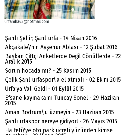
urfamha63@hotmail.com
Şanlı Şehir; Şanlıurfa - 14 Nisan 2016
Akçakale\'nin Ayşenur Ablası - 12 Şubat 2016
Başkan Çiftçi Anketlerde Değil Gönüllerde - 22
Aralık 2015
Sorun hocada mı? - 25 Kasım 2015
Çelik Şanlıurfaspor\'a el atmalı - 02 Ekim 2015
Urfa’ya Vali Geldi - 01 Eylül 2015
Efsane kaymakamı Tuncay Sonel - 29 Haziran
2015
Aman Bodrum\'u üzmeyin - 23 Haziran 2015
Şanlıurfaspor nereye gidiyor! - 26 Mayıs 2015
Halfeti\'ye oto park ücreti yüzünden kimse