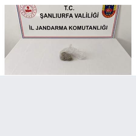
07 Temmuz 2026 - 12:10
Editör:
Urfa Haber 63
Şanlıurfa İl Jandarma Komutanlığı ekipleri tarafından 2 Temmuz
2026 tarihinde Birecik ve Suruç ilçelerinde önleyici kolluk
devriyeleri ve yol kontrol faaliyetleri gerçekleştirildi.
Yapılan uygulamalarda ekipler tarafından 19 gram esrar, 6
gram sentetik uyuşturucu madde, 1 tabanca, 20 karton gümrük