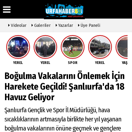
Videolar
Galeriler
Yazarlar
Üye Paneli
Üye Paneli
Hava
Köşe
Künye
Durumu
Yazarları
Haber
İletişim
Arşivi
Gazete
Video
YEREL
YEREL
SPOR
YEREL
YAŞA
Çerez
Manşetleri
Galeri
Gazete
Politikası
Boğulma Vakalarını Önlemek İçin
Arşivi
Anketler
Foto
Gizlilik
Galeri
Günün
Biyografiler
İlkeleri
Harekete Geçildi! Şanlıurfa'da 18
Haberleri
Etkinlikler
Havuz Geliyor
Şanlıurfa Gençlik ve Spor İl Müdürlüğü, hava
sıcaklıklarının artmasıyla birlikte her yıl yaşanan
boğulma vakalarının önüne geçmek ve gençlere