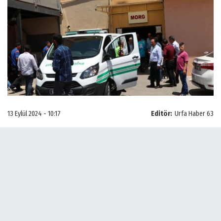
13 Eylül 2024 - 10:17
Editör:
Urfa Haber 63
Şanlıurfa Büyükşehir Belediyesi vefat listesini yayınladı. Listeye
göre, Şanlıurfa'da 12.09.2024 perşembe günü hayatını
kaybeden 4 vatandaşın isimleri şu şekilde;
ABDULLAH YEŞİLYAPRAK
Veysi oğlu 1965 doğumlu Abdullah Yeşilyaprak hayatını kaybetti.
Cenazesi Şanlıurfa’nın Eyyübiye ilçesinde bağlı Bediüzaman aile
mezarlığına defnedildi. Taziyesi İmam Demir taziye evi olacak