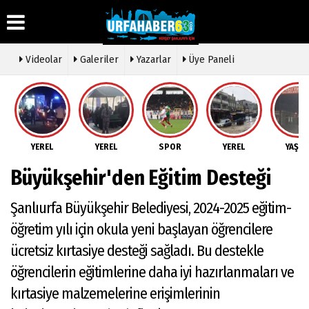
Videolar
Galeriler
Yazarlar
Üye Paneli
Üye Paneli
Hava
Köşe
Künye
Durumu
Yazarları
Haber
İletişim
Arşivi
Gazete
Video
YEREL
YEREL
SPOR
YEREL
YAŞA
Çerez
Manşetleri
Galeri
Gazete
Politikası
Büyükşehir'den Eğitim Desteği
Arşivi
Anketler
Foto
Gizlilik
Galeri
Günün
Biyografiler
İlkeleri
Şanlıurfa Büyükşehir Belediyesi, 2024-2025 eğitim-
Haberleri
Etkinlikler
öğretim yılı için okula yeni başlayan öğrencilere
ücretsiz kırtasiye desteği sağladı. Bu destekle
öğrencilerin eğitimlerine daha iyi hazırlanmaları ve
kırtasiye malzemelerine erişimlerinin