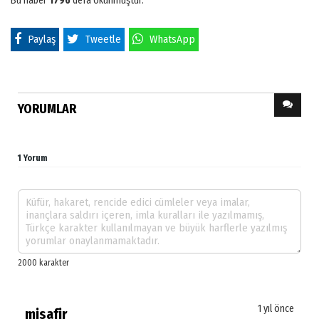
Bu haber
1796
defa okunmuştur.
Paylaş
Tweetle
WhatsApp
YORUMLAR
1 Yorum
1 yıl önce
misafir