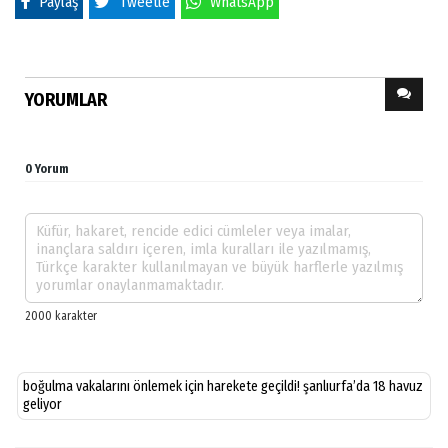
Paylaş
Tweetle
WhatsApp
YORUMLAR
0 Yorum
boğulma vakalarını önlemek için harekete geçildi! şanlıurfa’da 18 havuz
geliyor