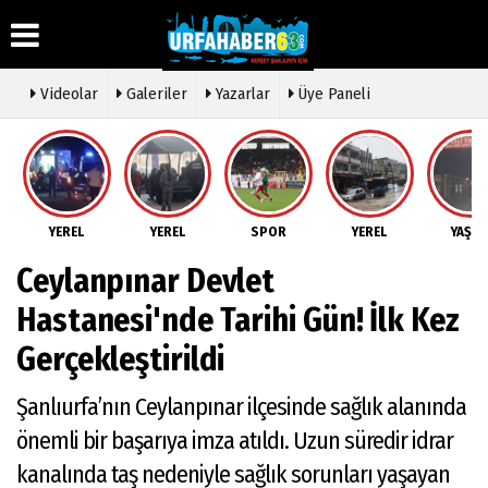
Videolar
Galeriler
Yazarlar
Üye Paneli
Üye Paneli
Hava
Köşe
Künye
Durumu
Yazarları
Haber
İletişim
Arşivi
Gazete
Video
YEREL
YEREL
SPOR
YEREL
YAŞA
Çerez
Manşetleri
Galeri
Gazete
Politikası
Ceylanpınar Devlet
Arşivi
Anketler
Foto
Gizlilik
Galeri
Günün
Biyografiler
İlkeleri
Hastanesi'nde Tarihi Gün! İlk Kez
Haberleri
Etkinlikler
Gerçekleştirildi
Şanlıurfa’nın Ceylanpınar ilçesinde sağlık alanında
önemli bir başarıya imza atıldı. Uzun süredir idrar
kanalında taş nedeniyle sağlık sorunları yaşayan