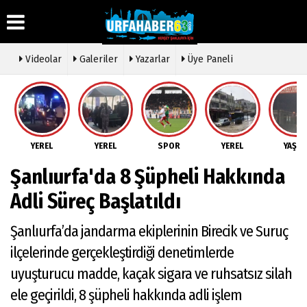
Videolar
Galeriler
Yazarlar
Üye Paneli
Üye Paneli
Hava
Köşe
Künye
Durumu
Yazarları
Haber
İletişim
Arşivi
Gazete
Video
YEREL
YEREL
SPOR
YEREL
YAŞA
Çerez
Manşetleri
Galeri
Gazete
Politikası
Şanlıurfa'da 8 Şüpheli Hakkında
Arşivi
Anketler
Foto
Gizlilik
Galeri
Günün
Biyografiler
İlkeleri
Adli Süreç Başlatıldı
Haberleri
Etkinlikler
Şanlıurfa’da jandarma ekiplerinin Birecik ve Suruç
ilçelerinde gerçekleştirdiği denetimlerde
uyuşturucu madde, kaçak sigara ve ruhsatsız silah
ele geçirildi, 8 şüpheli hakkında adli işlem