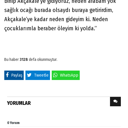
binip Akçakale’ye gidiyoruz, neden arabam yok
sağlık ocağı burada olsaydı buraya getirirdim,
Akçakale’ye kadar neden gideyim ki. Neden
çocuklarımla beraber öleyim ki yolda.”
Bu haber
3128
defa okunmuştur.
Paylaş
Tweetle
WhatsApp
YORUMLAR
0 Yorum