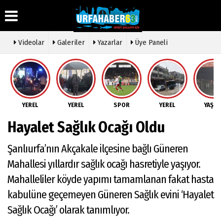
Videolar
Galeriler
Yazarlar
Üye Paneli
Üye Paneli
Hava
Köşe
Künye
Durumu
Yazarları
Haber
İletişim
Arşivi
Gazete
Video
YEREL
YEREL
SPOR
YEREL
YAŞA
Çerez
Manşetleri
Galeri
Gazete
Politikası
Hayalet Sağlık Ocağı Oldu
Arşivi
Anketler
Foto
Gizlilik
Galeri
Günün
Biyografiler
İlkeleri
Şanlıurfa’nın Akçakale ilçesine bağlı Güneren
Haberleri
Etkinlikler
Mahallesi yıllardır sağlık ocağı hasretiyle yaşıyor.
Mahalleliler köyde yapımı tamamlanan fakat hasta
kabulüne geçemeyen Güneren Sağlık evini ‘Hayalet
Sağlık Ocağı’ olarak tanımlıyor.