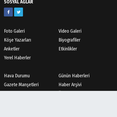
SOSYAL AĞLAR
Foto Galeri
Video Galeri
Köşe Yazarları
Biyografiler
Anketler
Etkinlikler
Yerel Haberler
Hava Durumu
Günün Haberleri
Gazete Manşetleri
Haber Arşivi
Gazete Arşivi
Üye Paneli
Künye
İletişim
Çerez Politikası
Gizlilik İlkeleri
Rss