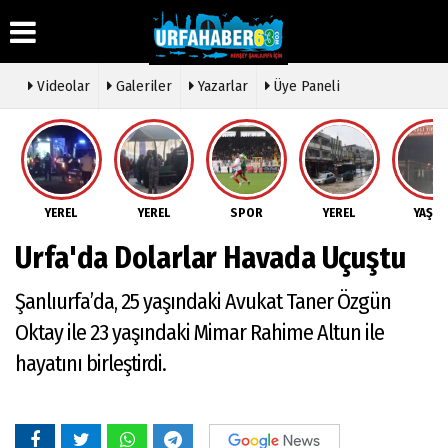
Videolar
Galeriler
Yazarlar
Üye Paneli
Üye Paneli
Hava
Köşe
Künye
Durumu
Yazarları
Haber
İletişim
Arşivi
Gazete
Video
YEREL
YEREL
SPOR
YEREL
YAŞA
Çerez
Manşetleri
Galeri
Gazete
Politikası
Urfa'da Dolarlar Havada Uçuştu
Arşivi
Anketler
Foto
Gizlilik
Galeri
Günün
Biyografiler
İlkeleri
Şanlıurfa’da, 25 yaşındaki Avukat Taner Özgün
Haberleri
Etkinlikler
Oktay ile 23 yaşındaki Mimar Rahime Altun ile
hayatını birleştirdi.