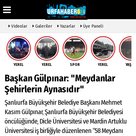
Videolar
Galeriler
Yazarlar
Üye Paneli
Üye Paneli
Hava
Köşe
Künye
Durumu
Yazarları
Haber
İletişim
Arşivi
Gazete
Video
YEREL
YEREL
SPOR
YEREL
YAŞA
Çerez
Manşetleri
Galeri
Gazete
Politikası
Başkan Gülpınar: "Meydanlar
Arşivi
Anketler
Foto
Gizlilik
Galeri
Günün
Biyografiler
İlkeleri
Şehirlerin Aynasıdır"
Haberleri
Etkinlikler
Şanlıurfa Büyükşehir Belediye Başkanı Mehmet
Kasım Gülpınar, Şanlıurfa Büyükşehir Belediyesi
öncülüğünde, Dicle Üniversitesi ve Mardin Artuklu
Üniversitesi iş birliğiyle düzenlenen “58 Meydanı