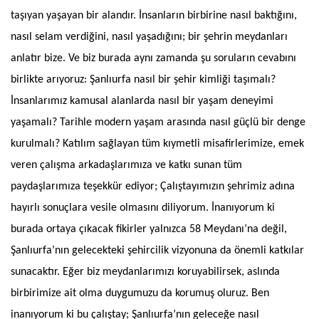
taşıyan yaşayan bir alandır. İnsanların birbirine nasıl baktığını,
nasıl selam verdiğini, nasıl yaşadığını; bir şehrin meydanları
anlatır bize. Ve biz burada aynı zamanda şu soruların cevabını
birlikte arıyoruz: Şanlıurfa nasıl bir şehir kimliği taşımalı?
İnsanlarımız kamusal alanlarda nasıl bir yaşam deneyimi
yaşamalı? Tarihle modern yaşam arasında nasıl güçlü bir denge
kurulmalı? Katılım sağlayan tüm kıymetli misafirlerimize, emek
veren çalışma arkadaşlarımıza ve katkı sunan tüm
paydaşlarımıza teşekkür ediyor; Çalıştayımızın şehrimiz adına
hayırlı sonuçlara vesile olmasını diliyorum. İnanıyorum ki
burada ortaya çıkacak fikirler yalnızca 58 Meydanı’na değil,
Şanlıurfa’nın gelecekteki şehircilik vizyonuna da önemli katkılar
sunacaktır. Eğer biz meydanlarımızı koruyabilirsek, aslında
birbirimize ait olma duygumuzu da korumuş oluruz. Ben
inanıyorum ki bu çalıştay; Şanlıurfa’nın geleceğe nasıl