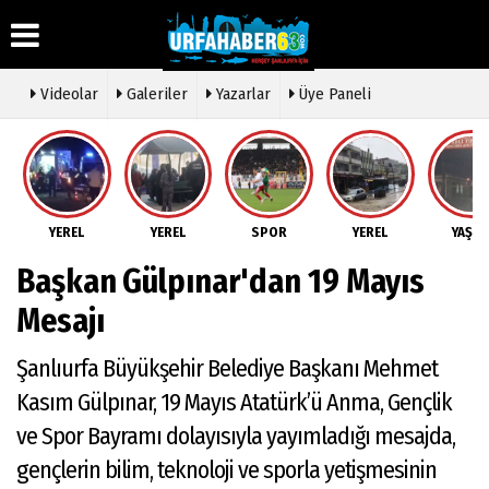
Videolar
Galeriler
Yazarlar
Üye Paneli
Üye Paneli
Hava
Köşe
Künye
Durumu
Yazarları
Haber
İletişim
Arşivi
Gazete
Video
YEREL
YEREL
SPOR
YEREL
YAŞA
Çerez
Manşetleri
Galeri
Gazete
Politikası
Başkan Gülpınar'dan 19 Mayıs
Arşivi
Anketler
Foto
Gizlilik
Galeri
Günün
Biyografiler
İlkeleri
Mesajı
Haberleri
Etkinlikler
Şanlıurfa Büyükşehir Belediye Başkanı Mehmet
Kasım Gülpınar, 19 Mayıs Atatürk’ü Anma, Gençlik
ve Spor Bayramı dolayısıyla yayımladığı mesajda,
gençlerin bilim, teknoloji ve sporla yetişmesinin