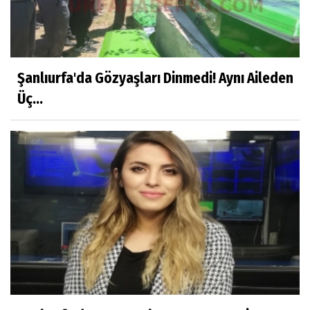
Şanlıurfa'da Gözyaşları Dinmedi! Aynı Aileden
Üç...