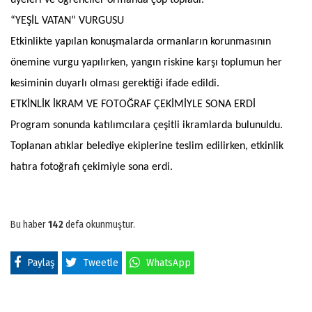
üyeleri ve öğrenciler ormanda çöp topladı.
“YEŞİL VATAN” VURGUSU
Etkinlikte yapılan konuşmalarda ormanların korunmasının
önemine vurgu yapılırken, yangın riskine karşı toplumun her
kesiminin duyarlı olması gerektiği ifade edildi.
ETKİNLİK İKRAM VE FOTOĞRAF ÇEKİMİYLE SONA ERDİ
Program sonunda katılımcılara çeşitli ikramlarda bulunuldu.
Toplanan atıklar belediye ekiplerine teslim edilirken, etkinlik
hatıra fotoğrafı çekimiyle sona erdi.
Bu haber
142
defa okunmuştur.
Paylaş
Tweetle
WhatsApp