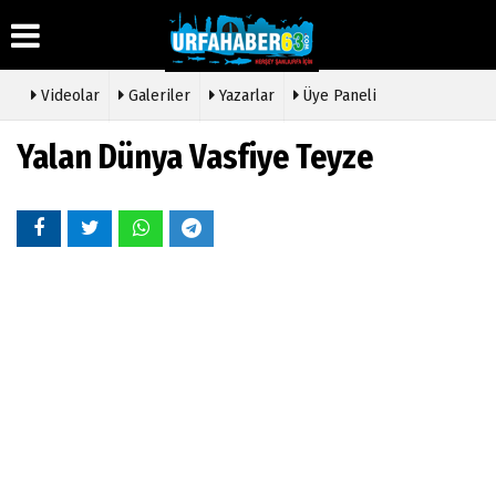
Videolar
Galeriler
Yazarlar
Üye Paneli
Yalan Dünya Vasfiye Teyze
Üye Paneli
Hava
Köşe
Künye
Durumu
Yazarları
Haber
İletişim
Arşivi
Gazete
Video
Çerez
Manşetleri
Galeri
Gazete
Politikası
Arşivi
Anketler
Foto
Gizlilik
Galeri
Günün
Biyografiler
İlkeleri
Haberleri
Etkinlikler