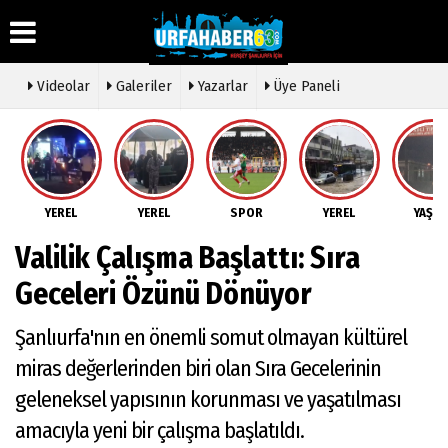
Videolar
Galeriler
Yazarlar
Üye Paneli
Üye Paneli
Hava
Köşe
Künye
Durumu
Yazarları
Haber
İletişim
Arşivi
Gazete
Video
YEREL
YEREL
SPOR
YEREL
YAŞA
Çerez
Manşetleri
Galeri
Gazete
Politikası
Valilik Çalışma Başlattı: Sıra
Arşivi
Anketler
Foto
Gizlilik
Galeri
Günün
Biyografiler
İlkeleri
Geceleri Özünü Dönüyor
Haberleri
Etkinlikler
Şanlıurfa'nın en önemli somut olmayan kültürel
miras değerlerinden biri olan Sıra Gecelerinin
geleneksel yapısının korunması ve yaşatılması
amacıyla yeni bir çalışma başlatıldı.