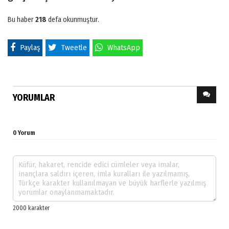
Bu haber
218
defa okunmuştur.
Paylaş
Tweetle
WhatsApp
YORUMLAR
0 Yorum