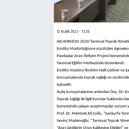
12 Aralık 2023 - 13:20
AB HORIZON 2020 Tarımsal Toprak Yönet
Enstitü Müdürlüğünce yürütülen Agroekoloj
Paydaşlar Arası İletişim Projesi bünyesind
Tarımsal Eğitim Merkezinde düzenlendi.
Enstitü müdürü İbrahim Halil Çetiner ve 
konuşmalarıyla toprak sağlığı ve sürdürüle
bahsetti.
Açılış konuşmalarının ardından Doç. Dr. E
Toprak Sağlığı ile ilgili konular hakkınd
bünyesinde çalışan araştırmacılar sunum y
Prof. Dr. Mehmet Ali Çullu, “Şanlıurfa Tarı
Sevinç Madenoğlu, “Tarımsal Toprak Yöneti
“Aşırı Girdilerin Ürün Kalitesine Etkileri” v