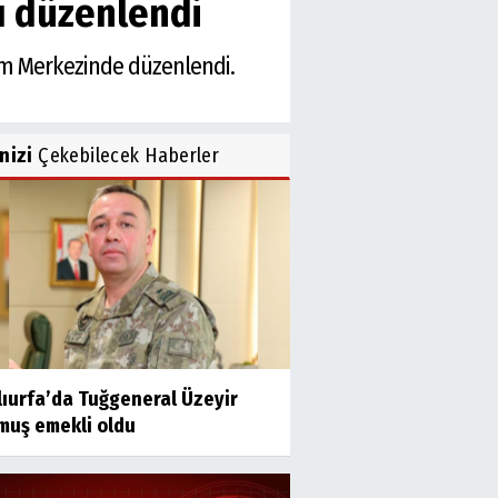
yı düzenlendi
tim Merkezinde düzenlendi.
inizi
Çekebilecek Haberler
lıurfa’da Tuğgeneral Üzeyir
muş emekli oldu