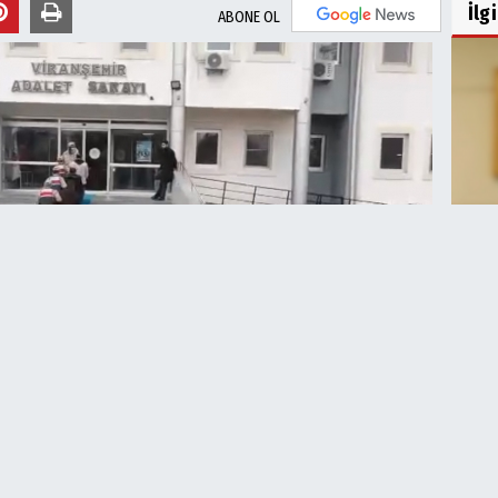
İlg
ABONE OL
Şan
Dur
2023 - 14:14
Editör:
Urfa Haber 63