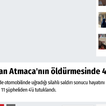
san Atmaca'nın öldürmesinde 
inde otomobilinde uğradığı silahlı saldırı sonucu hayat
 11 şüpheliden 4’ü tutuklandı.