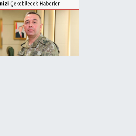
inizi
Çekebilecek Haberler
lıurfa’da Tuğgeneral Üzeyir
muş emekli oldu