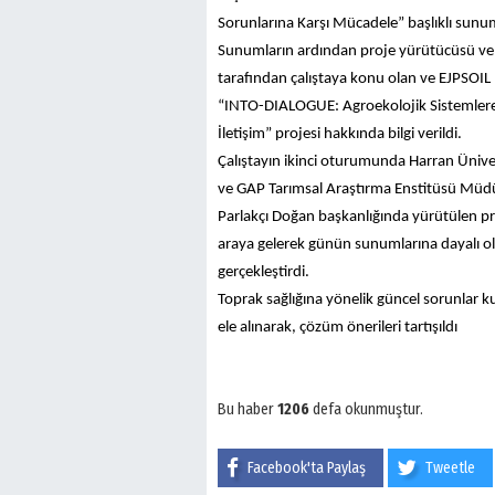
Sorunlarına Karşı Mücadele” başlıklı sunum
Sunumların ardından proje yürütücüsü ve 
tarafından çalıştaya konu olan ve EJPSOIL
“INTO-DIALOGUE: Agroekolojik Sistemlere 
İletişim” projesi hakkında bilgi verildi.
Çalıştayın ikinci oturumunda Harran Üniver
ve GAP Tarımsal Araştırma Enstitüsü Müdü
Parlakçı Doğan başkanlığında yürütülen pro
araya gelerek günün sunumlarına dayalı ola
gerçekleştirdi.
Toprak sağlığına yönelik güncel sorunlar kur
ele alınarak, çözüm önerileri tartışıldı
Bu haber
1206
defa okunmuştur.
Facebook'ta Paylaş
Tweetle