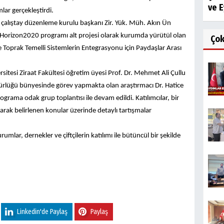
ve E
lar gerçekleştirdi.
çalıştay düzenleme kurulu başkanı Zir. Yük. Müh. Akın Ün
 Horizon2020 programı alt projesi olarak kurumda yürütül olan
Ço
Toprak Temelli Sistemlerin Entegrasyonu için Paydaşlar Arası
sitesi Ziraat Fakültesi öğretim üyesi Prof. Dr. Mehmet Ali Çullu
rlüğü bünyesinde görev yapmakta olan araştırmacı Dr. Hatice
grama odak grup toplantısı ile devam edildi. Katılımcılar, bir
rak belirlenen konular üzerinde detaylı tartışmalar
umlar, dernekler ve çiftçilerin katılımı ile bütüncül bir şekilde
Linkedin'de Paylaş
Paylaş