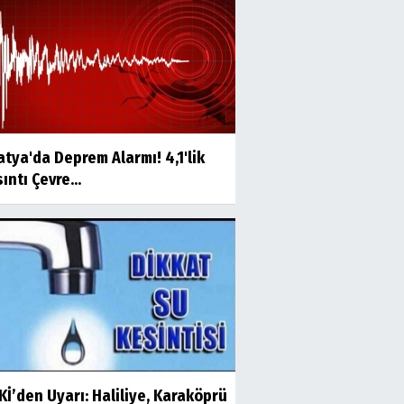
tya'da Deprem Alarmı! 4,1'lik
ıntı Çevre...
İ’den Uyarı: Haliliye, Karaköprü