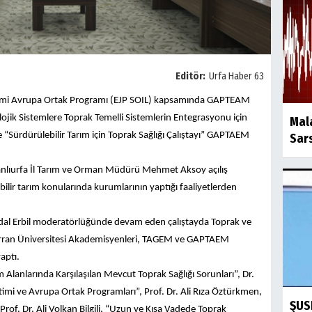
Editör:
Urfa Haber 63
imi Avrupa Ortak Programı (EJP SOIL) kapsamında GAPTEAM
ik Sistemlere Toprak Temelli Sistemlerin Entegrasyonu için
Mala
e “Sürdürülebilir Tarım için Toprak Sağlığı Çalıştayı” GAPTAEM
Sars
Şanlıurfa İl Tarım ve Orman Müdürü Mehmet Aksoy açılış
bilir tarım konularında kurumlarının yaptığı faaliyetlerden
rdal Erbil moderatörlüğünde devam eden çalıştayda Toprak ve
a Harran Üniversitesi Akademisyenleri, TAGEM ve GAPTAEM
aptı.
m Alanlarında Karşılaşılan Mevcut Toprak Sağlığı Sorunları”, Dr.
mi ve Avrupa Ortak Programları”, Prof. Dr. Ali Rıza Öztürkmen,
ŞUSK
e Prof. Dr. Ali Volkan Bilgili, “Uzun ve Kısa Vadede Toprak