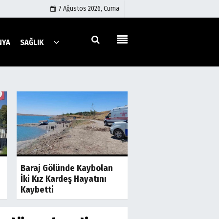
7 Ağustos 2026, Cuma
NYA
SAĞLIK
Künye
İletişim
Çerez Politikası
Gizlilik İlkeleri
a
Son Dakika
S
Şanlıurfa'da İki Gru
Baraj Gölünde Kaybolan
Birbirine Girdi! Taş 
İki Kız Kardeş Hayatını
Sopalar Havada...
Kaybetti