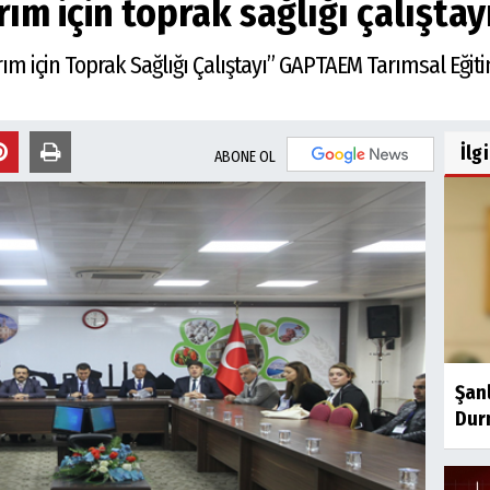
rım için toprak sağlığı çalışta
arım için Toprak Sağlığı Çalıştayı” GAPTAEM Tarımsal Eği
İlg
ABONE OL
Şan
Dur