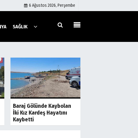
6 Ağustos 2026, Perşembe
NYA
SAĞLIK
Künye
İletişim
Çerez Politikası
Gizlilik İlkeleri
a
Son Dakika
S
Şanlıurfa'da İki Gru
Baraj Gölünde Kaybolan
Birbirine Girdi! Taş 
İki Kız Kardeş Hayatını
Sopalar Havada...
Kaybetti