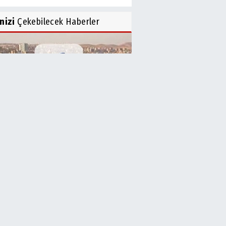
inizi
Çekebilecek Haberler
İ’den Acil Uyarı! Su Kesintisi
..