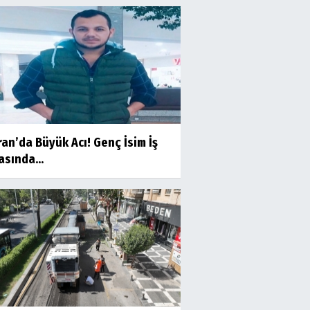
an’da Büyük Acı! Genç İsim İş
sında...