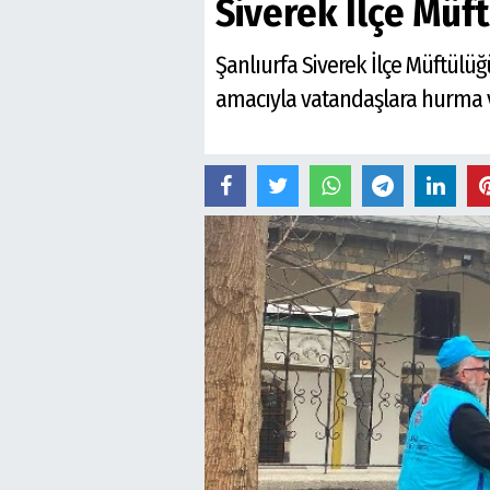
Siverek İlçe Müf
Şanlıurfa Siverek İlçe Müftülü
amacıyla vatandaşlara hurma v