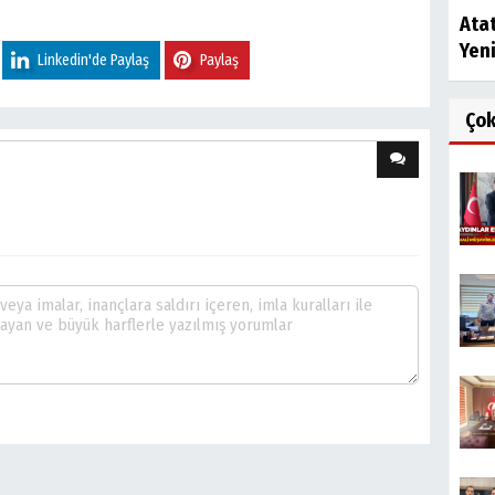
Atat
Yen
Linkedin'de Paylaş
Paylaş
Ço