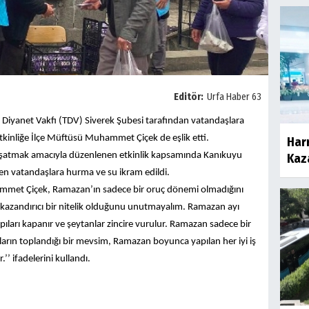
Editör:
Urfa Haber 63
ye Diyanet Vakfı (TDV) Siverek Şubesi tarafından vatandaşlara
tkinliğe İlçe Müftüsü Muhammet Çiçek de eşlik etti.
Harr
şatmak amacıyla düzenlenen etkinlik kapsamında Kanıkuyu
Kaza
n vatandaşlara hurma ve su ikram edildi.
hammet Çiçek, Ramazan’ın sadece bir oruç dönemi olmadığını
 kazandırıcı bir nitelik olduğunu unutmayalım. Ramazan ayı
apıları kapanır ve şeytanlar zincire vurulur. Ramazan sadece bir
arın toplandığı bir mevsim, Ramazan boyunca yapılan her iyi iş
’ ifadelerini kullandı.