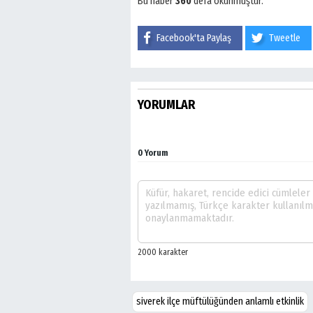
Bu haber
360
defa okunmuştur.
Facebook'ta Paylaş
Tweetle
YORUMLAR
0 Yorum
siverek ilçe müftülüğünden anlamlı etkinlik