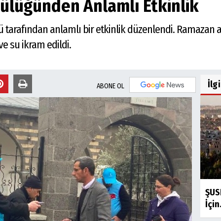
tülüğünden Anlamlı Etkinlik
ğü tarafından anlamlı bir etkinlik düzenlendi. Ramazan
e su ikram edildi.
İlg
ABONE OL
ŞUSK
İçin.