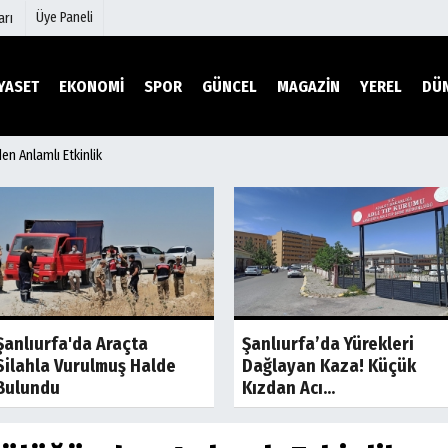
Üye Paneli
arı
YASET
EKONOMİ
SPOR
GÜNCEL
MAGAZİN
YEREL
DÜ
en Anlamlı Etkinlik
mu
Köşe Yazarları
şetleri
Video Galeri
Foto Galeri
r
Etkinlikler
Son Dakika
Son Dakik
Şanlıurfa'da Araçta
Şanlıurfa’da Yürekleri
Silahla Vurulmuş Halde
Dağlayan Kaza! Küçük
Bulundu
Kızdan Acı...