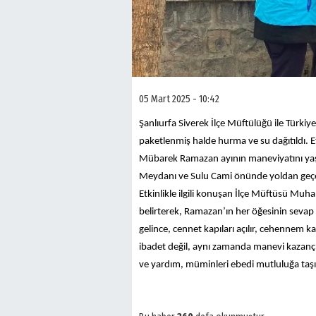
05 Mart 2025 - 10:42
Şanlıurfa Siverek İlçe Müftülüğü ile Türki
paketlenmiş halde hurma ve su dağıtıldı. E
Mübarek Ramazan ayının maneviyatını ya
Meydanı ve Sulu Cami önünde yoldan geçe
Etkinlikle ilgili konuşan İlçe Müftüsü Mu
belirterek, Ramazan’ın her öğesinin sevap
gelince, cennet kapıları açılır, cehennem k
ibadet değil, aynı zamanda manevi kazançl
ve yardım, müminleri ebedi mutluluğa taşır.’