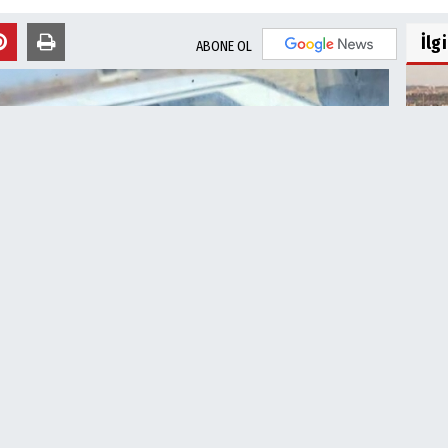
İlg
ABONE OL
ŞUSK
İçin.