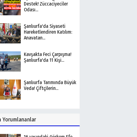
Destek! Züccaciyeciler
Odası...
Şanlıurfa'da Siyaseti
Hareketlendiren Katılım:
Anavatan...
Kavşakta Feci Çarpışma!
Şanlıurfa'da 11 Kişi...
Şanlıurfa Tarımında Büyük
Veda! Çiftçilerin...
n
Yorumlananlar
16 yaşındaki Görkem Efe