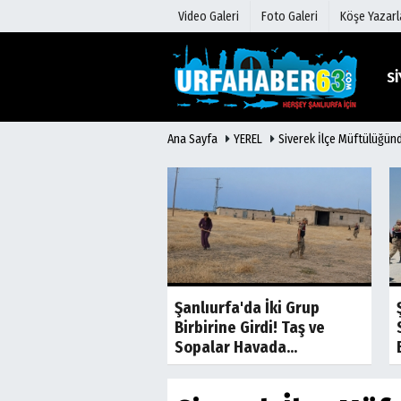
Video Galeri
Foto Galeri
Köşe Yazarl
Sİ
Ana Sayfa
YEREL
Siverek İlçe Müftülüğünd
Üye Paneli
Hava Duru
Haber Arşivi
Gazete Man
Gazete Arşivi
Anketler
Günün Haberleri
Biyografile
Son Dakika
Son Dakika
Gölünde Kaybolan
Şanlıurfa'da İki Grup
z Kardeş Hayatını
Birbirine Girdi! Taş ve
ti
Sopalar Havada...