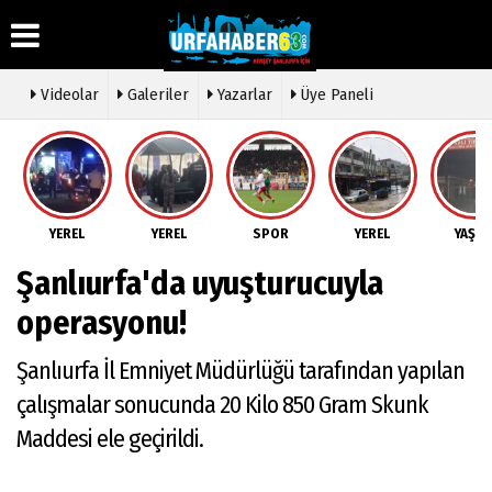
Videolar
Galeriler
Yazarlar
Üye Paneli
Üye Paneli
Hava
Köşe
Künye
Durumu
Yazarları
Haber
İletişim
Arşivi
Gazete
Video
YEREL
YEREL
SPOR
YEREL
YAŞA
Çerez
Manşetleri
Galeri
Gazete
Politikası
Şanlıurfa'da uyuşturucuyla
Arşivi
Anketler
Foto
Gizlilik
Galeri
Günün
Biyografiler
İlkeleri
operasyonu!
Haberleri
Etkinlikler
Şanlıurfa İl Emniyet Müdürlüğü tarafından yapılan
çalışmalar sonucunda 20 Kilo 850 Gram Skunk
Maddesi ele geçirildi.