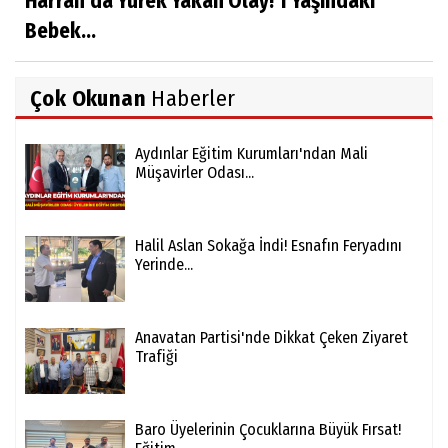
Harran’da Yürek Yakan Olay! 1 Yaşındaki
Bebek...
Çok Okunan
Haberler
Aydınlar Eğitim Kurumları'ndan Mali
Müşavirler Odası...
Halil Aslan Sokağa İndi! Esnafın Feryadını
Yerinde...
Anavatan Partisi'nde Dikkat Çeken Ziyaret
Trafiği
Baro Üyelerinin Çocuklarına Büyük Fırsat!