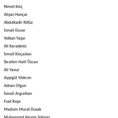
Nimet Kılıç
Alişan Hançar
Abdulkadir Kötüz
İsmail Duvar
Volkan Yaşar
Ali Karadeniz
İsmail Kılıçaslan
İbrahim Halil Özcan
Ali Yavuz
Ayşegül Yıldırım
Adnan Olgun
İsmail Argunhan
Fuat Raşe
Mazlum Murat Dusak
Muhammet Kerem Solmaz