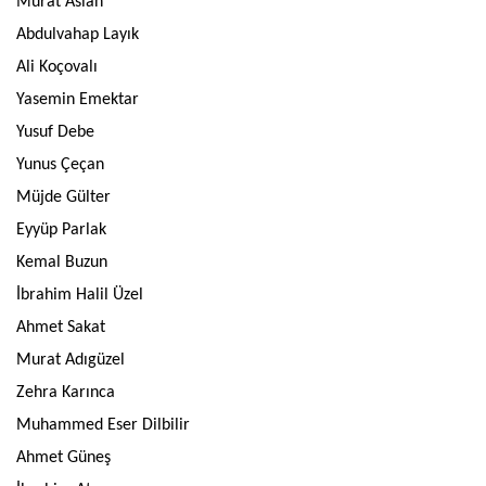
Murat Aslan
Abdulvahap Layık
Ali Koçovalı
Yasemin Emektar
Yusuf Debe
Yunus Çeçan
Müjde Gülter
Eyyüp Parlak
Kemal Buzun
İbrahim Halil Üzel
Ahmet Sakat
Murat Adıgüzel
Zehra Karınca
Muhammed Eser Dilbilir
Ahmet Güneş