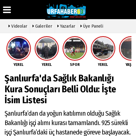
Videolar
Galeriler
Yazarlar
Üye Paneli
Üye Paneli
Hava
Köşe
Künye
Durumu
Yazarları
Haber
İletişim
Arşivi
Gazete
Video
YEREL
YEREL
SPOR
YEREL
YAŞA
Çerez
Manşetleri
Galeri
Gazete
Politikası
Şanlıurfa'da Sağlık Bakanlığı
Arşivi
Anketler
Foto
Gizlilik
Galeri
Günün
Biyografiler
İlkeleri
Kura Sonuçları Belli Oldu: İşte
Haberleri
Etkinlikler
İsim Listesi
Şanlıurfa’dan da yoğun katılımın olduğu Sağlık
Bakanlığı işçi alımı kurası tamamlandı. 925 sürekli
işçi Şanlıurfa’daki üç hastanede göreve başlayacak.