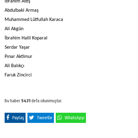
İbrahim Ateş
Abdulbaki Armaş
Muhammed Lütfullah Karaca
Ali Akgün
İbrahim Halil Koparal
Serdar Yaşar
Pınar Aktimur
Ali Balıkçı
Faruk Zincirci
Bu haber
5431
defa okunmuştur.
Paylaş
Tweetle
WhatsApp