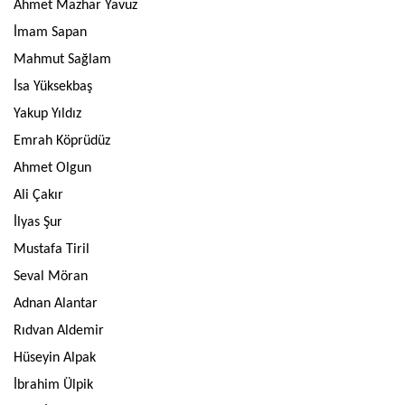
Ahmet Mazhar Yavuz
İmam Sapan
Mahmut Sağlam
İsa Yüksekbaş
Yakup Yıldız
Emrah Köprüdüz
Ahmet Olgun
Ali Çakır
İlyas Şur
Mustafa Tiril
Seval Möran
Adnan Alantar
Rıdvan Aldemir
Hüseyin Alpak
İbrahim Ülpik