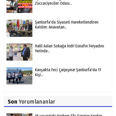
Züccaciyeciler Odası...
Şanlıurfa'da Siyaseti Hareketlendiren
Katılım: Anavatan...
Halil Aslan Sokağa İndi! Esnafın Feryadını
Yerinde...
Kavşakta Feci Çarpışma! Şanlıurfa'da 11
Kişi...
Son
Yorumlananlar
16 yaşındaki Görkem Efe Şengün Yardım