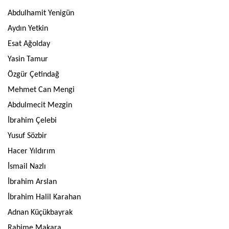
Abdulhamit Yenigün
Aydın Yetkin
Esat Ağolday
Yasin Tamur
Özgür Çetindağ
Mehmet Can Mengi
Abdulmecit Mezgin
İbrahim Çelebi
Yusuf Sözbir
Hacer Yıldırım
İsmail Nazlı
İbrahim Arslan
İbrahim Halil Karahan
Adnan Küçükbayrak
Rahime Makara