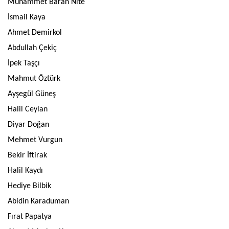
Muhammet Baran Nite
İsmail Kaya
Ahmet Demirkol
Abdullah Çekiç
İpek Taşçı
Mahmut Öztürk
Ayşegül Güneş
Halil Ceylan
Diyar Doğan
Mehmet Vurgun
Bekir İftirak
Halil Kaydı
Hediye Bilbik
Abidin Karaduman
Fırat Papatya