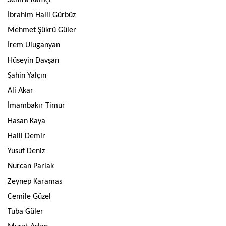
Semra Kamçı
İbrahim Halil Gürbüz
Mehmet Şükrü Güler
İrem Uluganyan
Hüseyin Davşan
Şahin Yalçın
Ali Akar
İmambakır Timur
Hasan Kaya
Halil Demir
Yusuf Deniz
Nurcan Parlak
Zeynep Karamas
Cemile Güzel
Tuba Güler