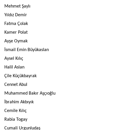
Mehmet Şaylı
Yıldız Demir
Fatma Çolak
Kamer Polat
Ayşe Oymak
İsmail Emin Büyükaslan
Aysel Kılıç
Halil Aslan
Çile Küçükbayrak
Cennet Abul
Muhammed Bakır Aşçıoğlu
İbrahim Akbıyık
Cemile Kılıç
Rabia Togay
Cumali Urgunludaş