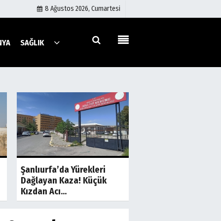
8 Ağustos 2026, Cumartesi
NYA
SAĞLIK
Künye
İletişim
Çerez Politikası
Gizlilik İlkeleri
a
Son Dakika
S
Şanlıurfa-Gaziante
Şanlıurfa’da Yürekleri
Yolunda Kaza: 1 Ölü, 
Dağlayan Kaza! Küçük
Yaralı
Kızdan Acı...