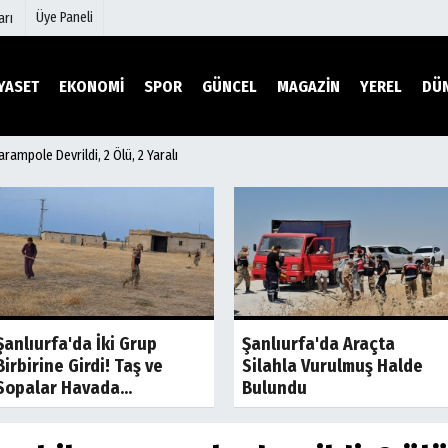
Üye Paneli
arı
YASET
EKONOMİ
SPOR
GÜNCEL
MAGAZİN
YEREL
DÜ
rampole Devrildi, 2 Ölü, 2 Yaralı
mu
Köşe Yazarları
şetleri
Video Galeri
Foto Galeri
r
Etkinlikler
Son Dakika
Son Dakik
Şanlıurfa'da İki Grup
Şanlıurfa'da Araçta
Birbirine Girdi! Taş ve
Silahla Vurulmuş Halde
Sopalar Havada...
Bulundu