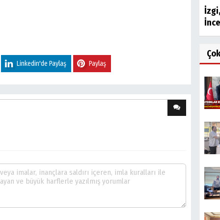
İzgi
İnc
Ço
Linkedin'de Paylaş
Paylaş