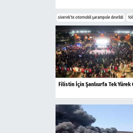
siverek’te otomobil şarampole devrildi
1ö
Filistin İçin Şanlıurfa Tek Yürek