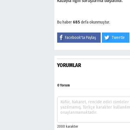
Kazayla ilgili soruşturma başlatıldı.
Bu haber
685
defa okunmuştur.
Facebook'ta Paylaş
Tweetle
YORUMLAR
0 Yorum