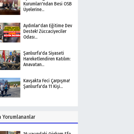
Kurumları'ndan Besi OSB
Üyelerine...
Aydınlar'dan Eğitime Dev
Destek! Züccaciyeciler
Odası...
Şanlıurfa'da Siyaseti
Hareketlendiren Katılım:
Anavatan...
Kavşakta Feci Çarpışma!
Şanlıurfa'da 11 Kişi...
n
Yorumlananlar
16 yaşındaki Görkem Efe