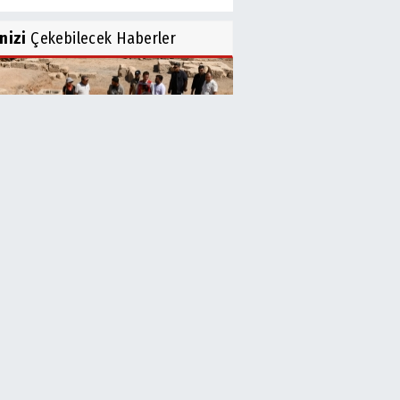
inizi
Çekebilecek Haberler
lıurfa Kalesi’nde Restorasyon
şmalarında...