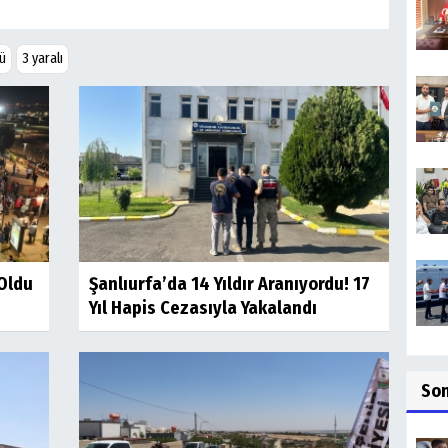
lü
3 yaralı
 Oldu
Şanlıurfa’da 14 Yıldır Aranıyordu! 17
Yıl Hapis Cezasıyla Yakalandı
So