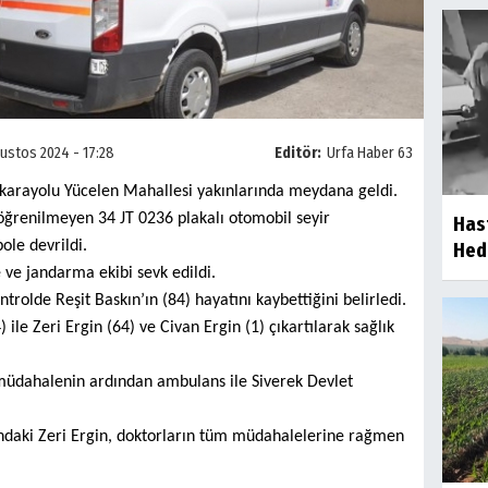
ustos 2024 - 17:28
Editör:
Urfa Haber 63
r karayolu Yücelen Mahallesi yakınlarında meydana geldi.
öğrenilmeyen 34 JT 0236 plakalı otomobil seyir
Has
ole devrildi.
Hede
e ve jandarma ekibi sevk edildi.
ntrolde Reşit Baskın’ın (84) hayatını kaybettiğini belirledi.
) ile Zeri Ergin (64) ve Civan Ergin (1) çıkartılarak sağlık
k müdahalenin ardından ambulans ile Siverek Devlet
ındaki Zeri Ergin, doktorların tüm müdahalelerine rağmen