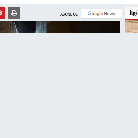
İlg
ABONE OL
Şan
Çalı