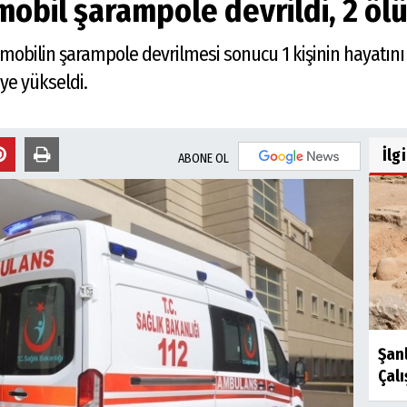
obil şarampole devrildi, 2 ölü,
mobilin şarampole devrilmesi sonucu 1 kişinin hayatını ka
’ye yükseldi.
İlg
ABONE OL
Şan
Çalı