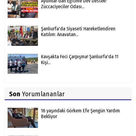
Aydınlar'dan Eğitime Dev Destek!
Züccaciyeciler Odası...
Şanlıurfa'da Siyaseti Hareketlendiren
Katılım: Anavatan...
Kavşakta Feci Çarpışma! Şanlıurfa'da 11
Kişi...
Son
Yorumlananlar
16 yaşındaki Görkem Efe Şengün Yardım
Bekliyor