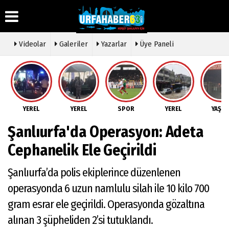
Videolar
Galeriler
Yazarlar
Üye Paneli
Üye Paneli
Hava
Köşe
Künye
Durumu
Yazarları
Haber
İletişim
Arşivi
Gazete
Video
YEREL
YEREL
SPOR
YEREL
YAŞA
Çerez
Manşetleri
Galeri
Gazete
Politikası
Şanlıurfa'da Operasyon: Adeta
Arşivi
Anketler
Foto
Gizlilik
Galeri
Günün
Biyografiler
İlkeleri
Cephanelik Ele Geçirildi
Haberleri
Etkinlikler
Şanlıurfa’da polis ekiplerince düzenlenen
operasyonda 6 uzun namlulu silah ile 10 kilo 700
gram esrar ele geçirildi. Operasyonda gözaltına
alınan 3 şüpheliden 2’si tutuklandı.