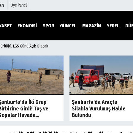
Üye Paneli
arı
YASET
EKONOMİ
SPOR
GÜNCEL
MAGAZİN
YEREL
DÜ
ürlüğü, LGS Günü Açık Olacak
mu
Köşe Yazarları
şetleri
Video Galeri
Foto Galeri
r
Etkinlikler
Son Dakika
Son Dakik
Şanlıurfa'da İki Grup
Şanlıurfa'da Araçta
Birbirine Girdi! Taş ve
Silahla Vurulmuş Halde
Sopalar Havada...
Bulundu