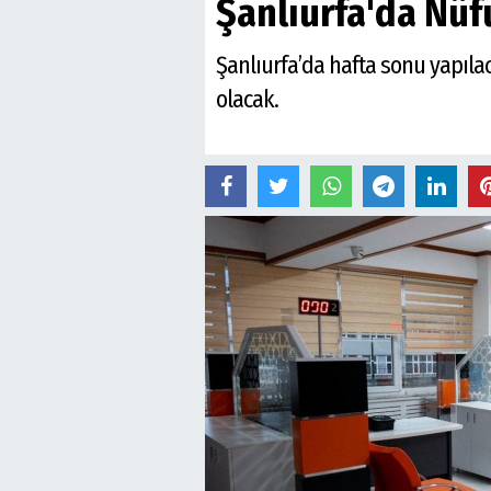
Şanlıurfa'da Nü
Şanlıurfa’da hafta sonu yapılac
olacak.