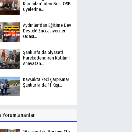
Kurumları'ndan Besi OSB
Üyelerine...
Aydınlar'dan Eğitime Dev
Destek! Züccaciyeciler
Odası...
Şanlıurfa'da Siyaseti
Hareketlendiren Katılım:
Anavatan...
Kavşakta Feci Çarpışma!
Şanlıurfa'da 11 Kişi...
n
Yorumlananlar
16 yaşındaki Görkem Efe