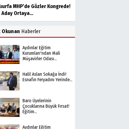
lıurfa MHP’de Gözler Kongrede!
 Aday Ortaya...
k Okunan
Haberler
Aydınlar Eğitim
Kurumları'ndan Mali
Müşavirler Odası...
Halil Aslan Sokağa İndi!
Esnafın Feryadını Yerinde...
Baro Üyelerinin
Çocuklarına Büyük Fırsat!
Eğitim...
Aydınlar Eğitim