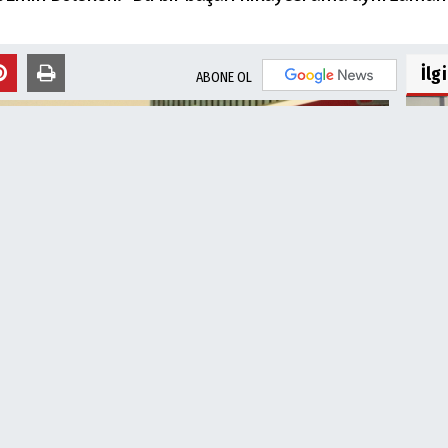
İlg
ABONE OL
Hali
Fery