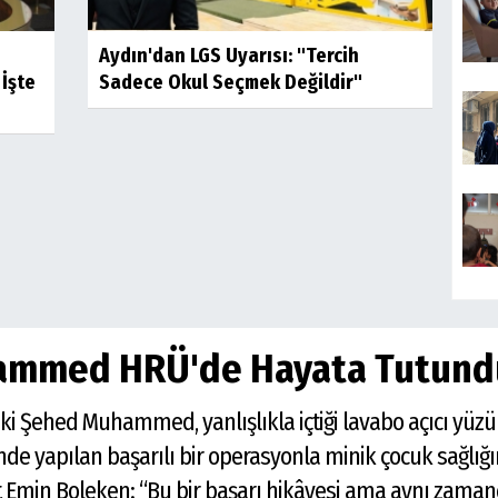
Aydın'dan LGS Uyarısı: "Tercih
İşte
Sadece Okul Seçmek Değildir"
hammed HRÜ'de Hayata Tutund
ki Şehed Muhammed, yanlışlıkla içtiği lavabo açıcı yüzü
nde yapılan başarılı bir operasyonla minik çocuk sağlığ
t Emin Boleken: “Bu bir başarı hikâyesi ama aynı zamand