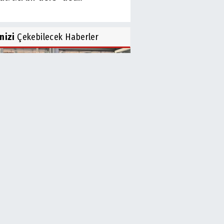
inizi
Çekebilecek Haberler
l Aslan Sokağa İndi! Esnafın
adını Yerinde...