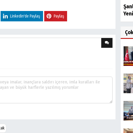
Şan
Yeni
Linkedin'de Paylaş
Paylaş
Ço
cak