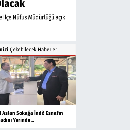
Olacak
iye İlçe Nüfus Müdürlüğü açık
inizi
Çekebilecek Haberler
l Aslan Sokağa İndi! Esnafın
adını Yerinde...