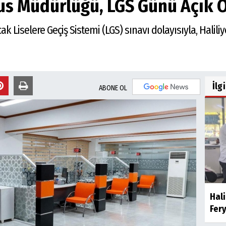
fus Müdürlüğü, LGS Günü Açık 
ak Liselere Geçiş Sistemi (LGS) sınavı dolayısıyla, Halil
İlg
ABONE OL
Hali
Fery