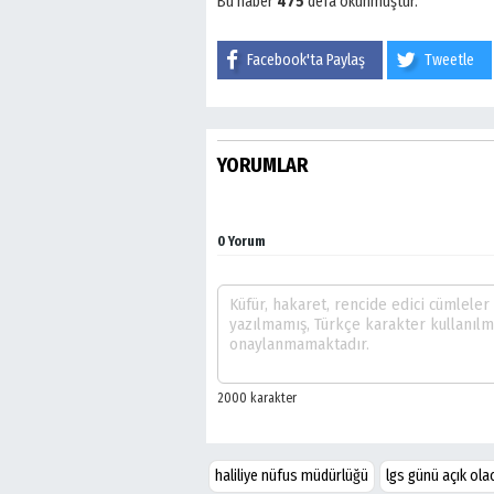
Bu haber
475
defa okunmuştur.
Facebook'ta Paylaş
Tweetle
YORUMLAR
0 Yorum
haliliye nüfus müdürlüğü
lgs günü açık ola