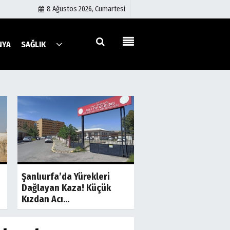
8 Ağustos 2026, Cumartesi
NYA
SAĞLIK
Künye
İletişim
Çerez Politikası
Gizlilik İlkeleri
a
Son Dakika
S
Şanlıurfa-Gaziante
Şanlıurfa’da Yürekleri
Yolunda Kaza: 1 Ölü, 
Dağlayan Kaza! Küçük
Yaralı
Kızdan Acı...