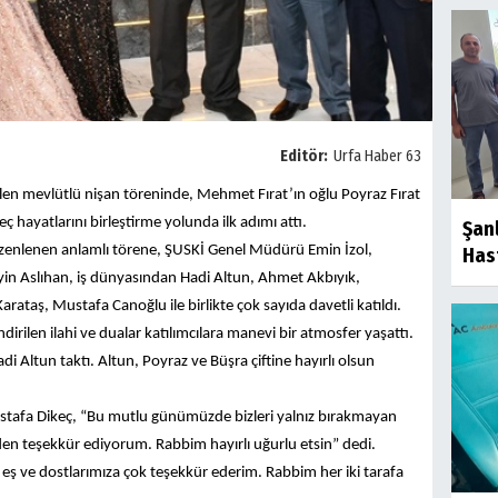
Editör:
Urfa Haber 63
ilen mevlütlü nişan töreninde, Mehmet Fırat’ın oğlu Poyraz Fırat
eç hayatlarını birleştirme yolunda ilk adımı attı.
Şanl
 düzenlenen anlamlı törene, ŞUSKİ Genel Müdürü Emin İzol,
Has
in Aslıhan, iş dünyasından Hadi Altun, Ahmet Akbıyık,
ataş, Mustafa Canoğlu ile birlikte çok sayıda davetli katıldı.
rilen ilahi ve dualar katılımcılara manevi bir atmosfer yaşattı.
adi Altun taktı. Altun, Poyraz ve Büşra çiftine hayırlı olsun
stafa Dikeç, “Bu mutlu günümüzde bizleri yalnız bırakmayan
en teşekkür ediyorum. Rabbim hayırlı uğurlu etsin” dedi.
eş ve dostlarımıza çok teşekkür ederim. Rabbim her iki tarafa