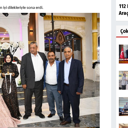
112 
 iyi dilekleriyle sona erdi.
Araç
Ço