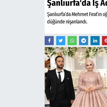
Şanlıurfa'da İş A
Şanlıurfa’da Mehmet Fırat’ın oğ
düğünde nişanlandı.