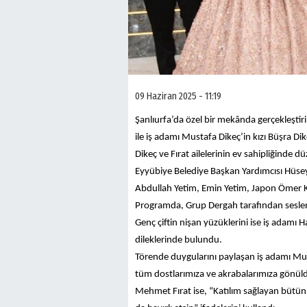
09 Haziran 2025 - 11:19
Şanlıurfa’da özel bir mekânda gerçekleştir
ile iş adamı Mustafa Dikeç’in kızı Büşra Dik
Dikeç ve Fırat ailelerinin ev sahipliğinde
Eyyübiye Belediye Başkan Yardımcısı Hüsey
Abdullah Yetim, Emin Yetim, Japon Ömer Kar
Programda, Grup Dergah tarafından seslendi
Genç çiftin nişan yüzüklerini ise iş adamı H
dileklerinde bulundu.
Törende duygularını paylaşan iş adamı Mu
tüm dostlarımıza ve akrabalarımıza gönüld
Mehmet Fırat ise, “Katılım sağlayan bütün 