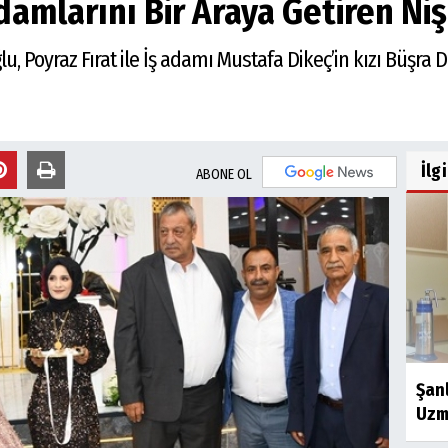
damlarını Bir Araya Getiren Ni
lu, Poyraz Fırat ile İş adamı Mustafa Dikeç’in kızı Büşra
İlg
ABONE OL
Şanl
Uzm