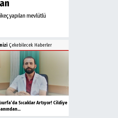
şan
 Dikeç yapılan mevlütlü
inizi
Çekebilecek Haberler
ıurfa’da Sıcaklar Artıyor! Cildiye
anından...