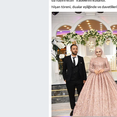
da hayırlı etsin” ifadelerini kullandı.
Nişan töreni, dualar eşliğinde ve davetlilerin