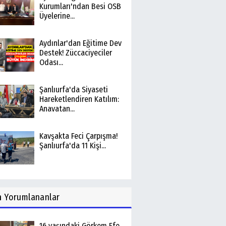
Kurumları'ndan Besi OSB
Üyelerine...
Aydınlar'dan Eğitime Dev
Destek! Züccaciyeciler
Odası...
Şanlıurfa'da Siyaseti
Hareketlendiren Katılım:
Anavatan...
Kavşakta Feci Çarpışma!
Şanlıurfa'da 11 Kişi...
n
Yorumlananlar
16 yaşındaki Görkem Efe