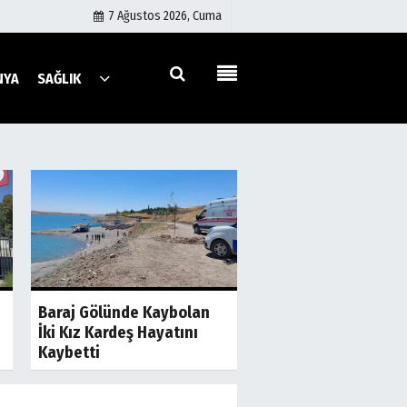
7 Ağustos 2026, Cuma
NYA
SAĞLIK
Künye
İletişim
Çerez Politikası
Gizlilik İlkeleri
a
Son Dakika
S
Şanlıurfa'da İki Gru
Baraj Gölünde Kaybolan
Birbirine Girdi! Taş 
İki Kız Kardeş Hayatını
Sopalar Havada...
Kaybetti