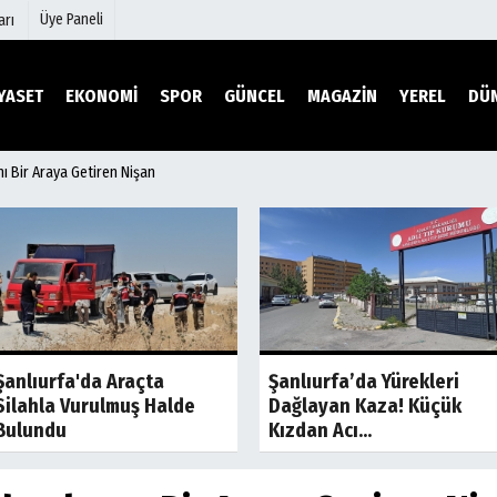
Üye Paneli
arı
YASET
EKONOMİ
SPOR
GÜNCEL
MAGAZİN
YEREL
DÜ
nı Bir Araya Getiren Nişan
mu
Köşe Yazarları
şetleri
Video Galeri
Foto Galeri
r
Etkinlikler
Son Dakika
Son Dakik
Şanlıurfa'da Araçta
Şanlıurfa’da Yürekleri
Silahla Vurulmuş Halde
Dağlayan Kaza! Küçük
Bulundu
Kızdan Acı...