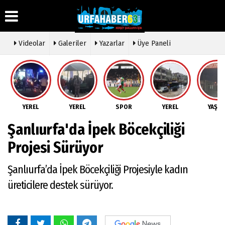
Videolar
Galeriler
Yazarlar
Üye Paneli
Üye Paneli
Hava
Köşe
Künye
Durumu
Yazarları
Haber
İletişim
Arşivi
Gazete
Video
YEREL
YEREL
SPOR
YEREL
YAŞA
Çerez
Manşetleri
Galeri
Gazete
Politikası
Şanlıurfa'da İpek Böcekçiliği
Arşivi
Anketler
Foto
Gizlilik
Galeri
Günün
Biyografiler
İlkeleri
Projesi Sürüyor
Haberleri
Etkinlikler
Şanlıurfa’da İpek Böcekçiliği Projesiyle kadın
üreticilere destek sürüyor.