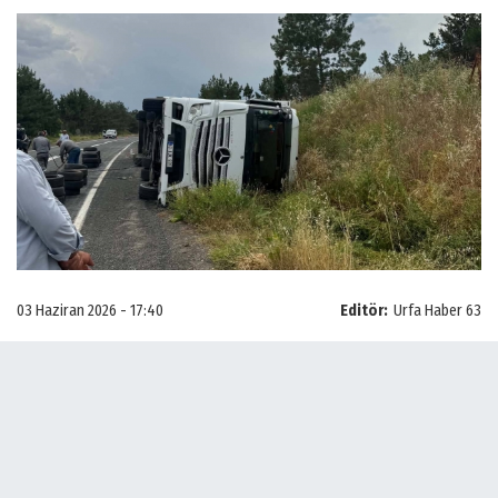
03 Haziran 2026 - 17:40
Editör:
Urfa Haber 63
Edinilen bilgilere göre, Bozova-Hilvan karayolunda seyir halinde
olan tır, sürücüsünün direksiyon hakimiyetini kaybetmesi sonucu
kontrolden çıkarak yol kenarına devrildi. Kazanın etkisiyle araçta
maddi hasar meydana geldi.
Kazayı gören vatandaşların ihbarı üzerine olay yerine sağlık