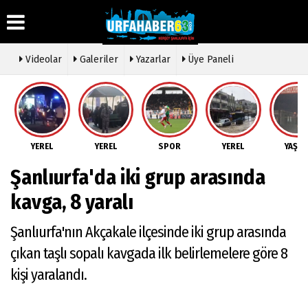
Videolar
Galeriler
Yazarlar
Üye Paneli
Üye Paneli
Hava
Köşe
Künye
Durumu
Yazarları
Haber
İletişim
Arşivi
Gazete
Video
YEREL
YEREL
SPOR
YEREL
YAŞA
Çerez
Manşetleri
Galeri
Gazete
Politikası
Şanlıurfa'da iki grup arasında
Arşivi
Anketler
Foto
Gizlilik
Galeri
Günün
Biyografiler
İlkeleri
kavga, 8 yaralı
Haberleri
Etkinlikler
Şanlıurfa'nın Akçakale ilçesinde iki grup arasında
çıkan taşlı sopalı kavgada ilk belirlemelere göre 8
kişi yaralandı.