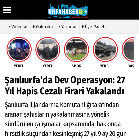
Videolar
Galeriler
Yazarlar
Üye Paneli
Üye Paneli
Hava
Köşe
Künye
Durumu
Yazarları
Haber
İletişim
Arşivi
Gazete
Video
YEREL
YEREL
SPOR
YEREL
YAŞA
Çerez
Manşetleri
Galeri
Gazete
Politikası
Şanlıurfa'da Dev Operasyon: 27
Arşivi
Anketler
Foto
Gizlilik
Galeri
Günün
Biyografiler
İlkeleri
Yıl Hapis Cezalı Firari Yakalandı
Haberleri
Etkinlikler
Şanlıurfa İl Jandarma Komutanlığı tarafından
aranan şahısların yakalanmasına yönelik
sürdürülen çalışmalar kapsamında, hakkında
hırsızlık suçundan kesinleşmiş 27 yıl 9 ay 20 gün