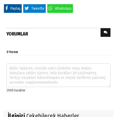
Paylaş
Tweetle
WhatsApp
YORUMLAR
0 Yorum
İlginizi
Çekebilecek Haberler