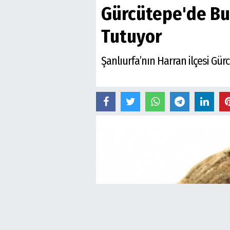
Gürcütepe'de Bulu
Tutuyor
Şanlıurfa’nın Harran ilçesi Gür