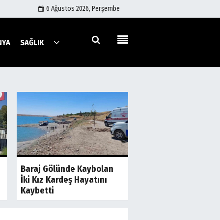
6 Ağustos 2026, Perşembe
NYA
SAĞLIK
Künye
İletişim
Çerez Politikası
Gizlilik İlkeleri
a
Son Dakika
S
Şanlıurfa'da İki Gru
Baraj Gölünde Kaybolan
Birbirine Girdi! Taş 
İki Kız Kardeş Hayatını
Sopalar Havada...
Kaybetti