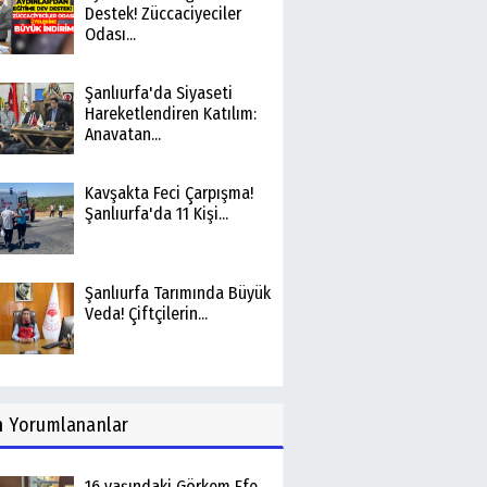
Destek! Züccaciyeciler
Odası...
Şanlıurfa'da Siyaseti
Hareketlendiren Katılım:
Anavatan...
Kavşakta Feci Çarpışma!
Şanlıurfa'da 11 Kişi...
Şanlıurfa Tarımında Büyük
Veda! Çiftçilerin...
n
Yorumlananlar
16 yaşındaki Görkem Efe