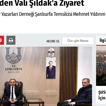
en Vali Şıldak'a Ziyaret
Yazarları Derneği Şanlıurfa Temsilcisi Mehmet Yıldırım Ş
İlg
ABONE OL
ŞUSK
İçin.