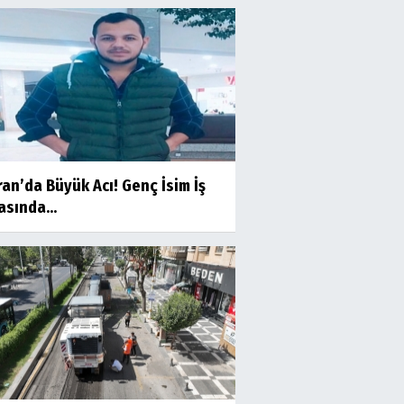
an’da Büyük Acı! Genç İsim İş
sında...