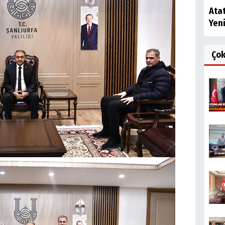
Atat
Yen
Ço