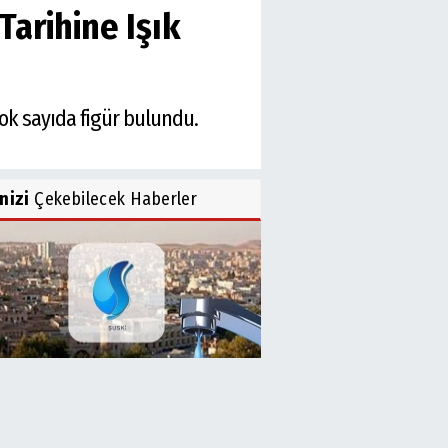
Tarihine Işık
çok sayıda figür bulundu.
inizi
Çekebilecek Haberler
İ’den Acil Uyarı! Su Kesintisi
..