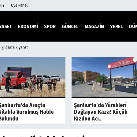
Üye Paneli
arı
YASET
EKONOMİ
SPOR
GÜNCEL
MAGAZİN
YEREL
DÜ
Şıldak'a Ziyaret
mu
Köşe Yazarları
şetleri
Video Galeri
Foto Galeri
r
Etkinlikler
Son Dakika
Son Dakik
Şanlıurfa'da Araçta
Şanlıurfa’da Yürekleri
Silahla Vurulmuş Halde
Dağlayan Kaza! Küçük
Bulundu
Kızdan Acı...