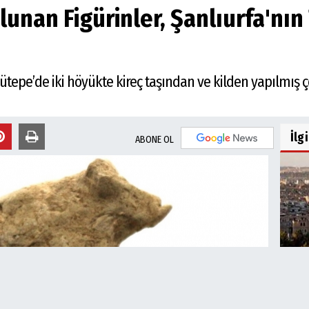
nan Figürinler, Şanlıurfa'nın 
cütepe’de iki höyükte kireç taşından ve kilden yapılmış 
İlg
ABONE OL
ŞUSK
İçin.