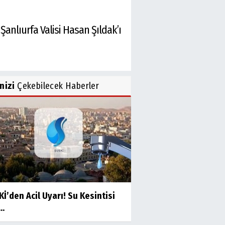
anlıurfa Valisi Hasan Şıldak’ı
inizi
Çekebilecek Haberler
İ’den Acil Uyarı! Su Kesintisi
..