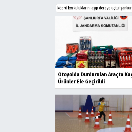
köprü korkuluklarını aşıp dereye uçtu! şanlıur
Otoyolda Durdurulan Araçta Ka
Ürünler Ele Geçirildi