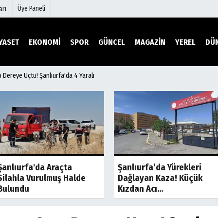
Üye Paneli
arı
YASET
EKONOMİ
SPOR
GÜNCEL
MAGAZİN
YEREL
DÜ
p Dereye Uçtu! Şanlıurfa'da 4 Yaralı
mu
Köşe Yazarları
şetleri
Video Galeri
Foto Galeri
r
Etkinlikler
Son Dakika
Son Dakik
Şanlıurfa'da Araçta
Şanlıurfa’da Yürekleri
Silahla Vurulmuş Halde
Dağlayan Kaza! Küçük
Bulundu
Kızdan Acı...