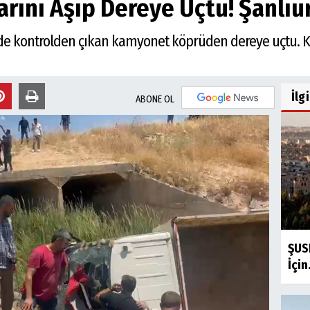
rını Aşıp Dereye Uçtu! Şanlıur
nde kontrolden çıkan kamyonet köprüden dereye uçtu. Kaz
İlg
ABONE OL
ŞUSK
İçin.