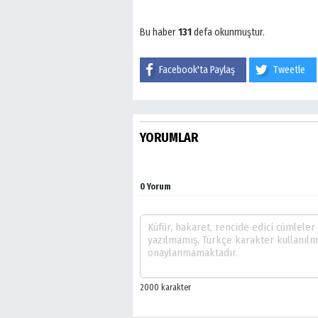
Bu haber
131
defa okunmuştur.
Facebook'ta Paylaş
Tweetle
YORUMLAR
0 Yorum