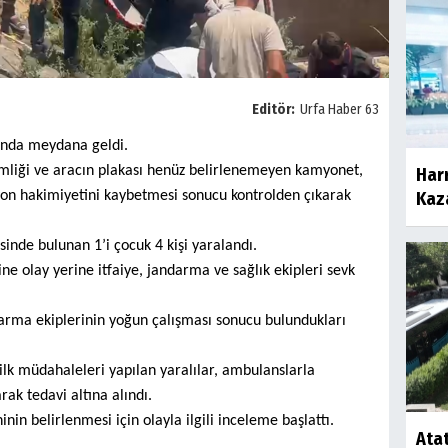
Editör:
Urfa Haber 63
unda meydana geldi.
imliği ve aracın plakası henüz belirlenemeyen kamyonet,
Harr
yon hakimiyetini kaybetmesi sonucu kontrolden çıkarak
Kaza
nde bulunan 1’i çocuk 4 kişi yaralandı.
ne olay yerine itfaiye, jandarma ve sağlık ekipleri sevk
ndarma ekiplerinin yoğun çalışması sonucu bulundukları
 ilk müdahaleleri yapılan yaralılar, ambulanslarla
rak tedavi altına alındı.
nin belirlenmesi için olayla ilgili inceleme başlattı.
Atat