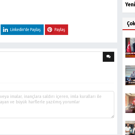
Yen
Ço
Linkedin'de Paylaş
Paylaş