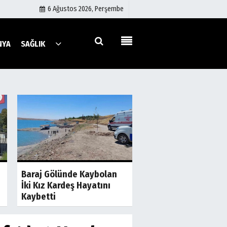
6 Ağustos 2026, Perşembe
NYA
SAĞLIK
Künye
İletişim
Çerez Politikası
Gizlilik İlkeleri
a
Son Dakika
S
Şanlıurfa'da İki Gru
Baraj Gölünde Kaybolan
Birbirine Girdi! Taş 
İki Kız Kardeş Hayatını
Sopalar Havada...
Kaybetti