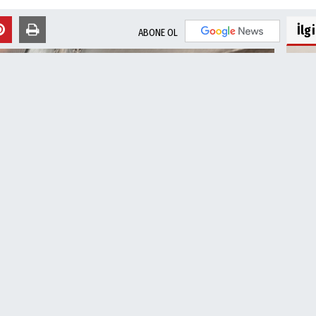
İlg
ABONE OL
ŞUSK
İçin.