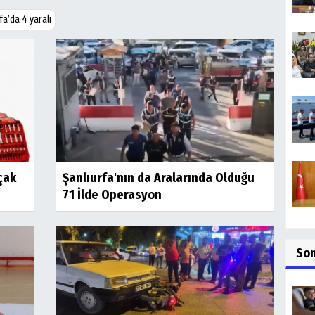
fa’da 4 yaralı
çak
Şanlıurfa'nın da Aralarında Olduğu
71 İlde Operasyon
So