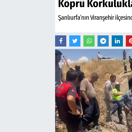
Köprü Korkulukla
Şanlıurfa’nın Viranşehir ilçesi