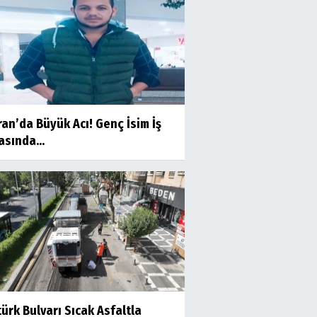
an’da Büyük Acı! Genç İsim İş
sında...
ürk Bulvarı Sıcak Asfaltla