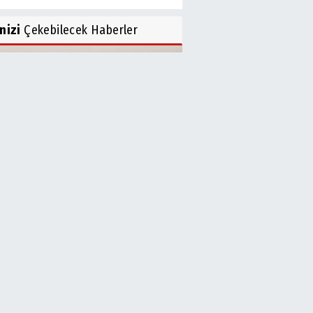
inizi
Çekebilecek Haberler
İ’den Acil Uyarı! Su Kesintisi
..