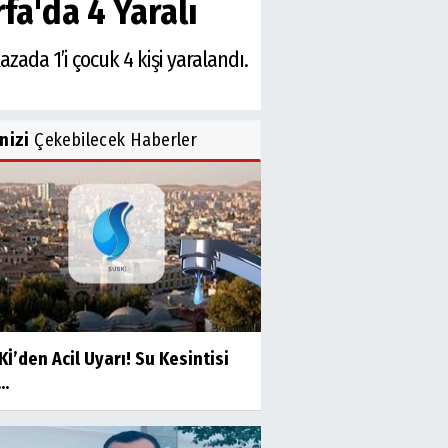
fa'da 4 Yaralı
ada 1’i çocuk 4 kişi yaralandı.
inizi
Çekebilecek Haberler
İ’den Acil Uyarı! Su Kesintisi
..