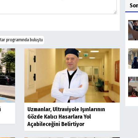
So
 iftar programında buluştu
ü
Uzmanlar, Ultraviyole Işınlarının
Gözde Kalıcı Hasarlara Yol
Açabileceğini Belirtiyor