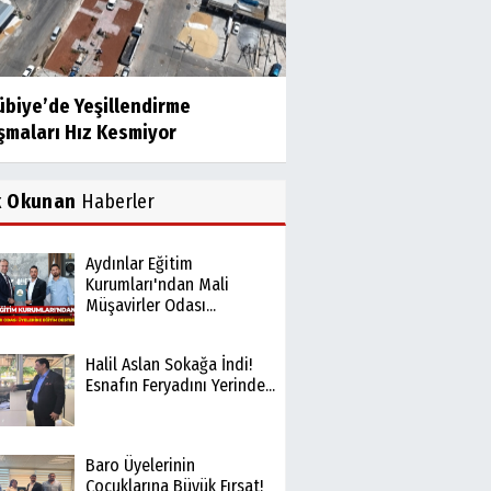
übiye’de Yeşillendirme
şmaları Hız Kesmiyor
k Okunan
Haberler
Aydınlar Eğitim
Kurumları'ndan Mali
Müşavirler Odası...
Halil Aslan Sokağa İndi!
Esnafın Feryadını Yerinde...
Baro Üyelerinin
Çocuklarına Büyük Fırsat!