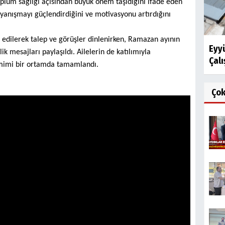
toplum sağlığı açısından büyük önem taşıdığını ifade eden
yanışmayı güçlendirdiğini ve motivasyonu artırdığını
 edilerek talep ve görüşler dinlenirken, Ramazan ayının
Eyy
k mesajları paylaşıldı. Ailelerin de katılımıyla
Çalı
amimi bir ortamda tamamlandı.
Ço