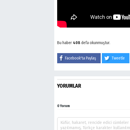
Bu haber
408
defa okunmuştur.
Facebook'ta Paylaş
Tweetle
YORUMLAR
0 Yorum