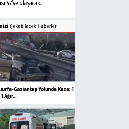
sı 47’ye ulaşacak.
inizi
Çekebilecek Haberler
lıurfa-Gaziantep Yolunda Kaza: 1
1 Ağır...