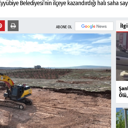
übiye Belediyesi’nin ilçeye kazandırdığı halı saha sayı
İlg
ABONE OL
Şan
Ölü, 