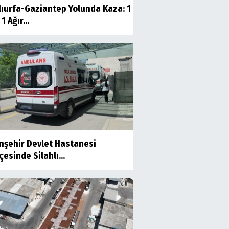
lıurfa-Gaziantep Yolunda Kaza: 1
1 Ağır...
anşehir Devlet Hastanesi
esinde Silahlı...