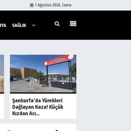
7 Ağustos 2026, Cuma
NYA
SAĞLIK
Künye
İletişim
Çerez Politikası
Gizlilik İlkeleri
a
Son Dakika
S
Şanlıurfa-Gaziante
Şanlıurfa’da Yürekleri
Yolunda Kaza: 1 Ölü, 
Dağlayan Kaza! Küçük
Yaralı
Kızdan Acı...