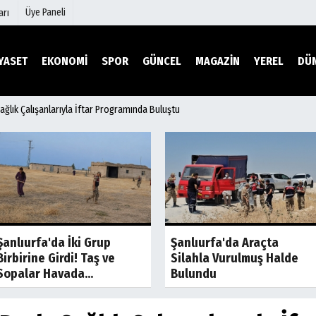
Üye Paneli
arı
YASET
EKONOMİ
SPOR
GÜNCEL
MAGAZİN
YEREL
DÜ
Sağlık Çalışanlarıyla İftar Programında Buluştu
mu
Köşe Yazarları
şetleri
Video Galeri
Foto Galeri
r
Etkinlikler
Son Dakika
Son Dakik
Şanlıurfa'da İki Grup
Şanlıurfa'da Araçta
Birbirine Girdi! Taş ve
Silahla Vurulmuş Halde
Sopalar Havada...
Bulundu