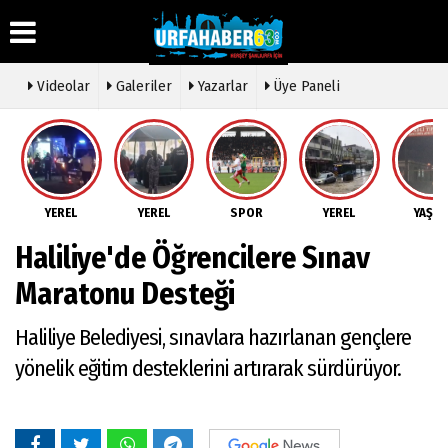
Videolar
Galeriler
Yazarlar
Üye Paneli
Üye Paneli
Hava
Köşe
Künye
Durumu
Yazarları
Haber
İletişim
Arşivi
Gazete
Video
YEREL
YEREL
SPOR
YEREL
YAŞA
Çerez
Manşetleri
Galeri
Gazete
Politikası
Haliliye'de Öğrencilere Sınav
Arşivi
Anketler
Foto
Gizlilik
Galeri
Günün
Biyografiler
İlkeleri
Maratonu Desteği
Haberleri
Etkinlikler
Haliliye Belediyesi, sınavlara hazırlanan gençlere
yönelik eğitim desteklerini artırarak sürdürüyor.