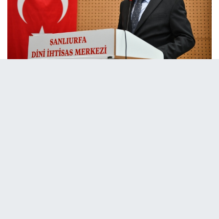
12 Aralık 2025 - 13:53
Editör:
Urfa Haber 63
Törene katılan Şanlıurfa Valisi Hasan Şıldak, mezun olan genç
imamlara seslenerek, "Devletimizin ve Diyanet İşleri
Başkanlığımızın çizgisinden ayrılmayacaksınız" dedi.
Törene Vali Hasan Şıldak’ın yanı sıra Dini İhtisas Merkezi
Müdürü, Diyanet İşleri Başkanlığı uzmanları, eğitim kadrosu ve
mezunların aileleri katıldı.
"Peygamberler Şehri’nden Mezun Olmak Bir Nimettir"
Törende bir konuşma yapan Vali Hasan Şıldak, Şanlıurfa’nın
Hazreti İbrahim ve Hazreti Eyyüp peygamberlerin ayak izlerini