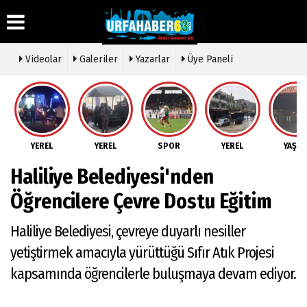
Videolar
Galeriler
Yazarlar
Üye Paneli
Üye Paneli
Hava
Köşe
Künye
Durumu
Yazarları
Haber
İletişim
Arşivi
Gazete
Video
YEREL
YEREL
SPOR
YEREL
YAŞA
Çerez
Manşetleri
Galeri
Gazete
Politikası
Haliliye Belediyesi'nden
Arşivi
Anketler
Foto
Gizlilik
Galeri
Günün
Biyografiler
İlkeleri
Öğrencilere Çevre Dostu Eğitim
Haberleri
Etkinlikler
Haliliye Belediyesi, çevreye duyarlı nesiller
yetiştirmek amacıyla yürüttüğü Sıfır Atık Projesi
kapsamında öğrencilerle buluşmaya devam ediyor.