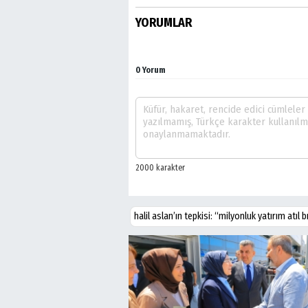
YORUMLAR
0 Yorum
halil aslan’ın tepkisi: “milyonluk yatırım atıl 