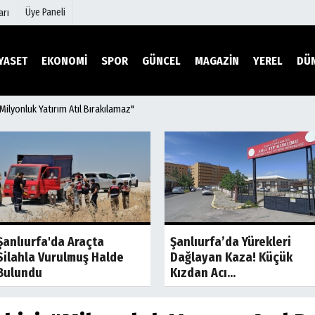
Üye Paneli
arı
YASET
EKONOMİ
SPOR
GÜNCEL
MAGAZİN
YEREL
DÜ
 "Milyonluk Yatırım Atıl Bırakılamaz"
mu
Köşe Yazarları
şetleri
Video Galeri
Foto Galeri
r
Etkinlikler
Son Dakika
Son Dakik
Şanlıurfa'da Araçta
Şanlıurfa’da Yürekleri
Silahla Vurulmuş Halde
Dağlayan Kaza! Küçük
Bulundu
Kızdan Acı...