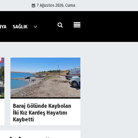
7 Ağustos 2026, Cuma
NYA
SAĞLIK
Künye
İletişim
Çerez Politikası
Gizlilik İlkeleri
a
Son Dakika
S
Şanlıurfa'da İki Gru
Baraj Gölünde Kaybolan
Birbirine Girdi! Taş 
İki Kız Kardeş Hayatını
Sopalar Havada...
Kaybetti