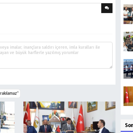
bırakılamaz”
So