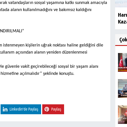
narak vatandaşların sosyal yaşamına katkı sunmak amacıyla
ktada alanın kullanılmadığını ve bakımsız kaldığını
Harr
Kaza
NDIRILMALI”
Ço
istenmeyen kişilerin uğrak noktası haline geldiğini dile
e kullanım açısından alanın yeniden düzenlenmesi
iyle güvenle vakit geçirebileceği sosyal bir yaşam alanı
hizmetine açılmalıdır” şeklinde konuştu.
Linkedin'de Paylaş
Paylaş