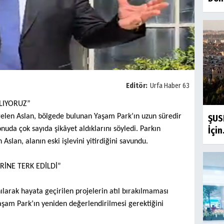
Editör:
Urfa Haber 63
LIYORUZ”
gelen Aslan, bölgede bulunan Yaşam Park’ın uzun süredir
ŞUSK
onuda çok sayıda şikâyet aldıklarını söyledi. Parkın
İçin.
Aslan, alanın eski işlevini yitirdiğini savundu.
RİNE TERK EDİLDİ”
larak hayata geçirilen projelerin atıl bırakılmaması
Yaşam Park’ın yeniden değerlendirilmesi gerektiğini