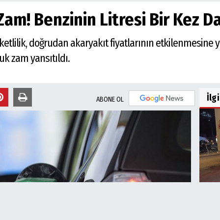
am! Benzinin Litresi Bir Kez D
eketlilik, doğrudan akaryakıt fiyatlarının etkilenmesine
luk zam yansıtıldı.
İlg
ABONE OL
Vir
Dön