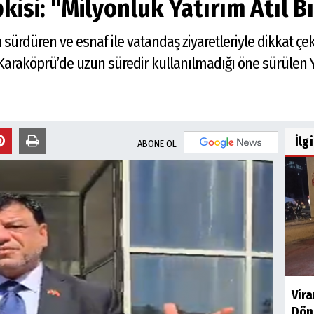
pkisi: "Milyonluk Yatırım Atıl 
 sürdüren ve esnaf ile vatandaş ziyaretleriyle dikkat çe
Karaköprü’de uzun süredir kullanılmadığı öne sürülen Ya
İlg
ABONE OL
Vir
Dön