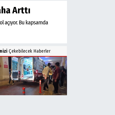
aha Arttı
 yol açıyor. Bu kapsamda
inizi
Çekebilecek Haberler
anşehir'de Korkunç Son! Hurdaya
en Otomobilden...