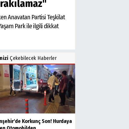
Bırakılamaz"
ken Anavatan Partisi Teşkilat
şam Park ile ilgili dikkat
inizi
Çekebilecek Haberler
anşehir'de Korkunç Son! Hurdaya
en Otomobilden...