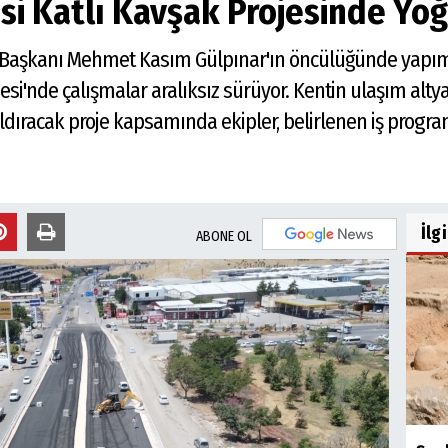
esi Katlı Kavşak Projesinde Yo
e Başkanı Mehmet Kasım Gülpınar'ın öncülüğünde yapı
jesi'nde çalışmalar aralıksız sürüyor. Kentin ulaşım alty
aldıracak proje kapsamında ekipler, belirlenen iş prog
İlg
ABONE OL