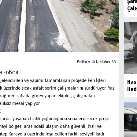
Şan
Çalı
Editör:
Urfa Haber 63
AM EDİYOR
ojelendirilen ve yapımı tamamlanan projede Fen İşleri
Has
ak üzerinde sıcak asfalt serim çalışmalarını sürdürüyor. Yaz
Hede
 rağmen sahada görev yapan ekipler, çalışmaları
ıksız mesai yapıyor.
K
ıllardır yaşanan trafik yoğunluğunu sona erdirecek proje
ayi bölgesi arasındaki ulaşım daha güvenli, hızlı ve
tep Karayolu üzerinde inşa edilen farklı seviyeli katlı