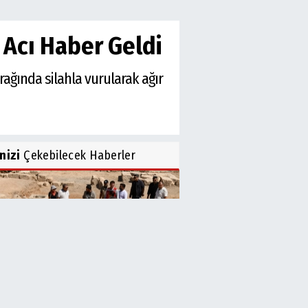
 Acı Haber Geldi
ağında silahla vurularak ağır
inizi
Çekebilecek Haberler
lıurfa Kalesi’nde Restorasyon