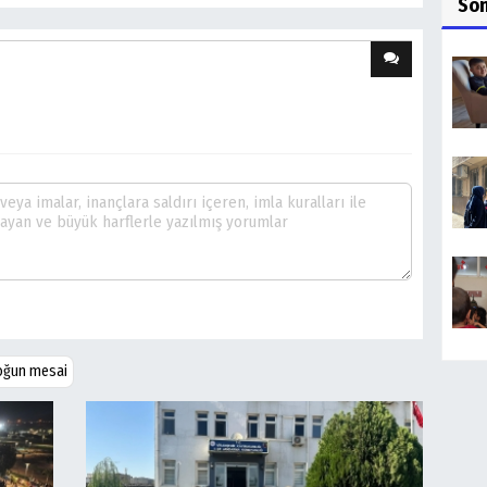
So
yoğun mesai