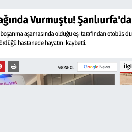
ağında Vurmuştu! Şanlıurfa'da
de, boşanma aşamasında olduğu eşi tarafından otobüs dur
gördüğü hastanede hayatını kaybetti.
İlg
ABONE OL
Şan