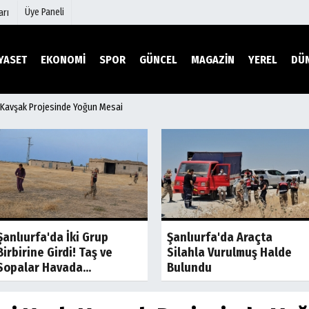
Üye Paneli
arı
YASET
EKONOMİ
SPOR
GÜNCEL
MAGAZİN
YEREL
DÜ
lı Kavşak Projesinde Yoğun Mesai
mu
Köşe Yazarları
şetleri
Video Galeri
Foto Galeri
r
Etkinlikler
Son Dakika
Son Dakik
Şanlıurfa'da İki Grup
Şanlıurfa'da Araçta
Birbirine Girdi! Taş ve
Silahla Vurulmuş Halde
Sopalar Havada...
Bulundu