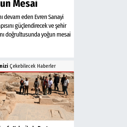
ğun Mesai
mı devam eden Evren Sanayi
apısını güçlendirecek ve şehir
ramı doğrultusunda yoğun mesai
inizi
Çekebilecek Haberler