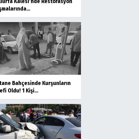
lıurfa Kalesi’nde Restorasyon
şmalarında...
tane Bahçesinde Kurşunların
fi Oldu! 1 Kişi...