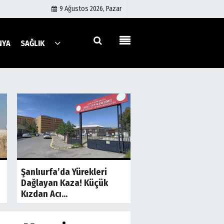
9 Ağustos 2026, Pazar
NYA
SAĞLIK
Künye
İletişim
Çerez Politikası
Gizlilik İlkeleri
a
Son Dakika
S
Şanlıurfa-Gaziante
Şanlıurfa’da Yürekleri
Yolunda Kaza: 1 Ölü, 
Dağlayan Kaza! Küçük
Yaralı
Kızdan Acı...