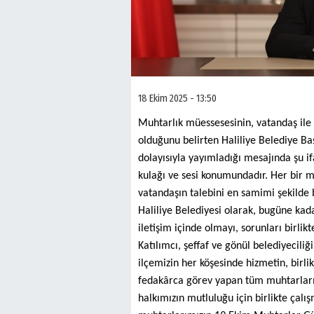
18 Ekim 2025 - 13:50
Muhtarlık müessesesinin, vatandaş ile 
olduğunu belirten Haliliye Belediye 
dolayısıyla yayımladığı mesajında şu i
kulağı ve sesi konumundadır. Her bir mu
vatandaşın talebini en samimi şekilde b
Haliliye Belediyesi olarak, bugüne kad
iletişim içinde olmayı, sorunları birli
Katılımcı, şeffaf ve gönül belediyecili
ilçemizin her köşesinde hizmetin, birl
fedakârca görev yapan tüm muhtarlarım
halkımızın mutluluğu için birlikte ça