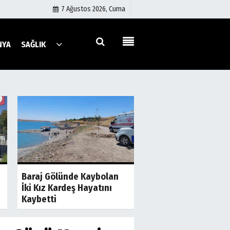
7 Ağustos 2026, Cuma
NYA
SAĞLIK
Künye
İletişim
Çerez Politikası
Gizlilik İlkeleri
a
Son Dakika
S
Şanlıurfa'da İki Gru
Baraj Gölünde Kaybolan
Birbirine Girdi! Taş 
İki Kız Kardeş Hayatını
Sopalar Havada...
Kaybetti