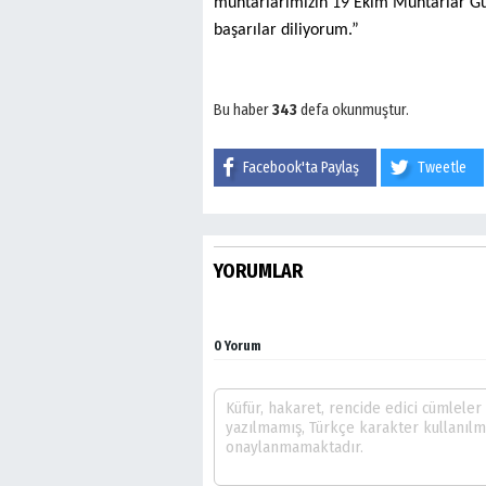
muhtarlarımızın 19 Ekim Muhtarlar Gün
başarılar diliyorum.”
Bu haber
343
defa okunmuştur.
Facebook'ta Paylaş
Tweetle
YORUMLAR
0 Yorum