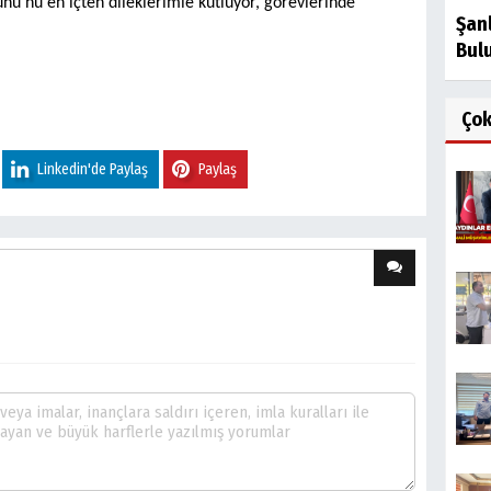
ü’nü en içten dileklerimle kutluyor, görevlerinde
Şanl
Bulu
Ço
Linkedin'de Paylaş
Paylaş