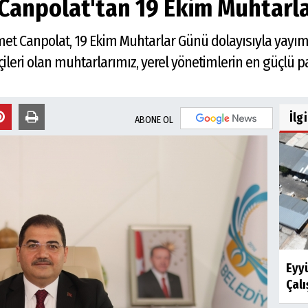
anpolat'tan 19 Ekim Muhtarla
et Canpolat, 19 Ekim Muhtarlar Günü dolayısıyla yayıml
çileri olan muhtarlarımız, yerel yönetimlerin en güçlü p
İlg
ABONE OL
Eyy
Çalı