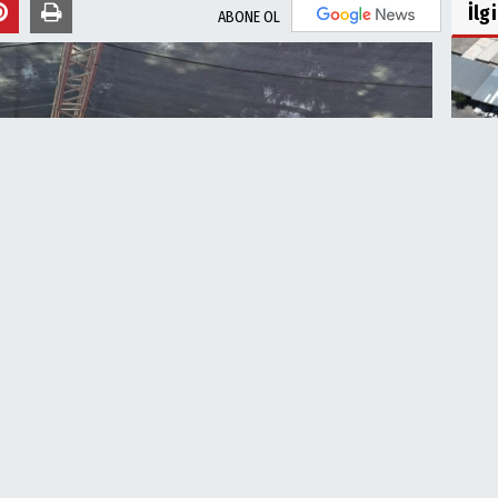
İlg
ABONE OL
Eyy
Çalı
Editör:
Urfa Haber 63