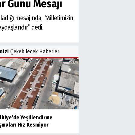
r Günü Mesajı
adığı mesajında, “Milletimizin
aydaşlarıdır” dedi.
inizi
Çekebilecek Haberler
übiye’de Yeşillendirme
şmaları Hız Kesmiyor