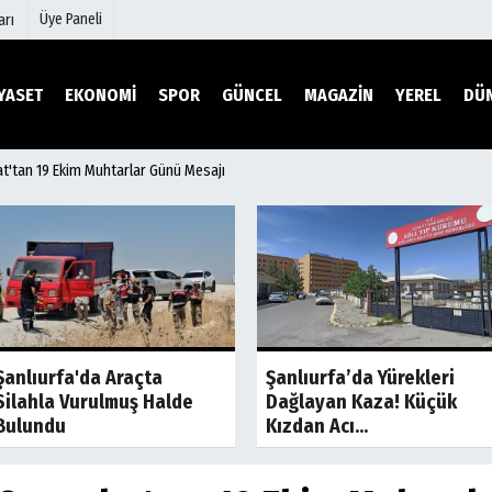
Üye Paneli
arı
YASET
EKONOMİ
SPOR
GÜNCEL
MAGAZİN
YEREL
DÜ
'tan 19 Ekim Muhtarlar Günü Mesajı
mu
Köşe Yazarları
şetleri
Video Galeri
Foto Galeri
r
Etkinlikler
Son Dakika
Son Dakik
Şanlıurfa'da Araçta
Şanlıurfa’da Yürekleri
Silahla Vurulmuş Halde
Dağlayan Kaza! Küçük
Bulundu
Kızdan Acı...