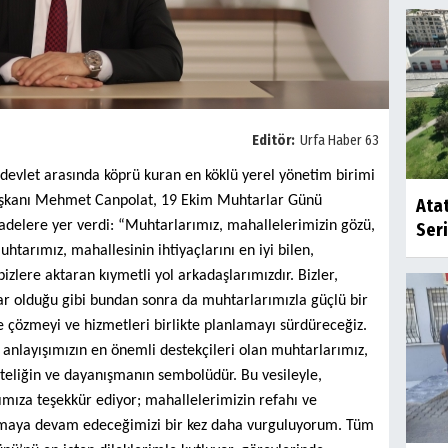
Editör:
Urfa Haber 63
devlet arasında köprü kuran en köklü yerel yönetim birimi
Başkanı Mehmet Canpolat, 19 Ekim Muhtarlar Günü
Atat
fadelere yer verdi: “Muhtarlarımız, mahallelerimizin gözü,
Seri
htarımız, mahallesinin ihtiyaçlarını en iyi bilen,
izlere aktaran kıymetli yol arkadaşlarımızdır. Bizler,
ar olduğu gibi bundan sonra da muhtarlarımızla güçlü bir
kte çözmeyi ve hizmetleri birlikte planlamayı sürdüreceğiz.
ği anlayışımızın en önemli destekçileri olan muhtarlarımız,
ikteliğin ve dayanışmanın sembolüdür. Bu vesileyle,
ıza teşekkür ediyor; mahallelerimizin refahı ve
lışmaya devam edeceğimizi bir kez daha vurguluyorum. Tüm