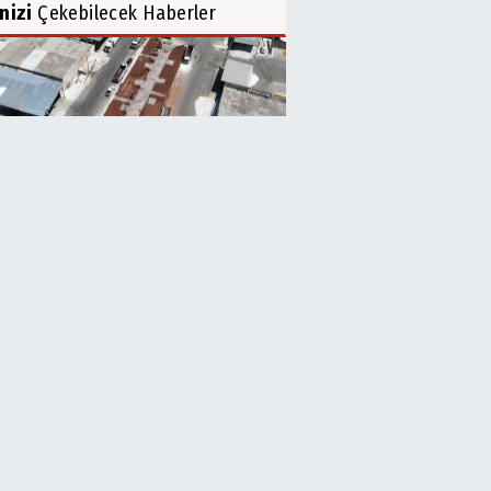
inizi
Çekebilecek Haberler
übiye’de Yeşillendirme
şmaları Hız Kesmiyor