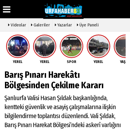
Videolar
Galeriler
Yazarlar
Üye Paneli
Üye Paneli
Hava
Köşe
Künye
Durumu
Yazarları
Haber
İletişim
Arşivi
Gazete
Video
YEREL
YEREL
SPOR
YEREL
YAŞA
Çerez
Manşetleri
Galeri
Gazete
Politikası
Barış Pınarı Harekâtı
Arşivi
Anketler
Foto
Gizlilik
Galeri
Günün
Biyografiler
İlkeleri
Bölgesinden Çekilme Kararı
Haberleri
Etkinlikler
Şanlıurfa Valisi Hasan Şıldak başkanlığında,
kentteki güvenlik ve asayiş çalışmalarına ilişkin
bilgilendirme toplantısı düzenlendi. Vali Şıldak,
Barış Pınarı Harekat Bölgesi’ndeki askerî varlığını