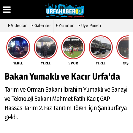
Videolar
Galeriler
Yazarlar
Üye Paneli
Üye Paneli
Hava
Köşe
Künye
Durumu
Yazarları
Haber
İletişim
Arşivi
Gazete
Video
YEREL
YEREL
SPOR
YEREL
YAŞA
Çerez
Manşetleri
Galeri
Gazete
Politikası
Bakan Yumaklı ve Kacır Urfa'da
Arşivi
Anketler
Foto
Gizlilik
Galeri
Günün
Biyografiler
İlkeleri
Tarım ve Orman Bakanı İbrahim Yumaklı ve Sanayi
Haberleri
Etkinlikler
ve Teknoloji Bakanı Mehmet Fatih Kacır, GAP
Hassas Tarım 2. Faz Tanıtım Töreni için Şanlıurfa'ya
geldi.