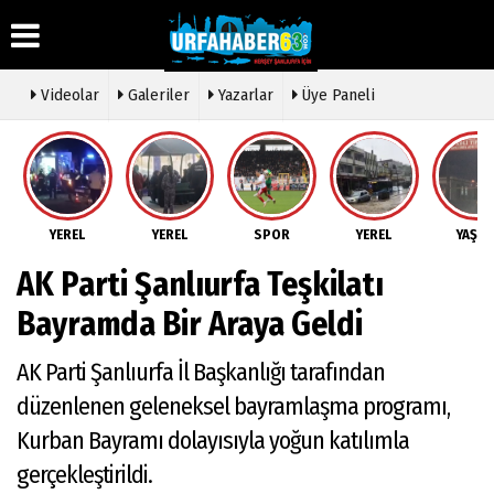
Videolar
Galeriler
Yazarlar
Üye Paneli
Üye Paneli
Hava
Köşe
Künye
Durumu
Yazarları
Haber
İletişim
Arşivi
Gazete
Video
YEREL
YEREL
SPOR
YEREL
YAŞA
Çerez
Manşetleri
Galeri
Gazete
Politikası
AK Parti Şanlıurfa Teşkilatı
Arşivi
Anketler
Foto
Gizlilik
Galeri
Günün
Biyografiler
İlkeleri
Bayramda Bir Araya Geldi
Haberleri
Etkinlikler
AK Parti Şanlıurfa İl Başkanlığı tarafından
düzenlenen geleneksel bayramlaşma programı,
Kurban Bayramı dolayısıyla yoğun katılımla
gerçekleştirildi.